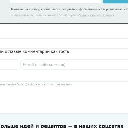
Нажимая на кнопку, я соглашаюсь получать информационные и рекламные м
Ваши данные защищены Yandex SmartCaptcha
Условия использования
и оставьте комментарий как гость
ны Yandex SmartCaptcha
Условия использования
ольше идей и рецептов — в наших соцсетях