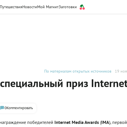
Путешествия
Новости
Мой Магнит
Заготовки
По материалам открытых источников
19 ноя
 специальный приз Interne
0
Комментировать
 награждение победителей
Internet Media Awards
(
IMA
), перво