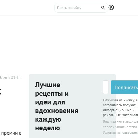
бря 2014 г.
Лучшие
t
Подписать
рецепты и
идеи для
Нажимая на кнопку, я
соглашаюсь получать
вдохновения
информационные и
рекламные материал
каждую
Ваши данные защищ
неделю
Yandex SmartCaptcha
й премии в
Условия использован