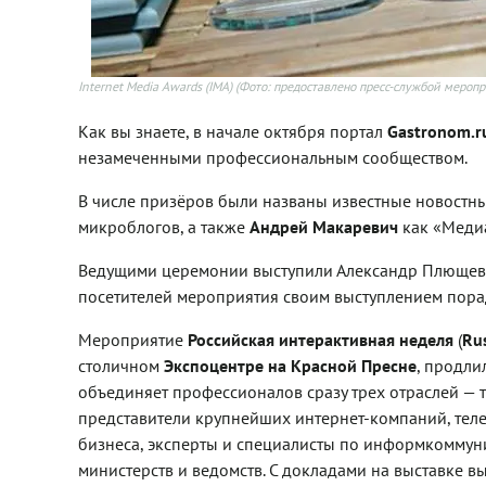
Internet Media Awards (IMA)
(Фото: предоставлено пресс-службой меропр
Как вы знаете, в начале октября портал
Gastronom.r
незамеченными профессиональным сообществом.
В числе призёров были названы известные новостны
микроблогов, а также
Андрей Макаревич
как «Медиа
Ведущими церемонии выступили Александр Плющев и
посетителей мероприятия своим выступлением порадо
Мероприятие
Российская интерактивная неделя
(
Rus
столичном
Экспоцентре на Красной Пресне
, продли
объединяет профессионалов сразу трех отраслей — 
представители крупнейших интернет-компаний, тел
бизнеса, эксперты и специалисты по информкоммун
министерств и ведомств. С докладами на выставке в