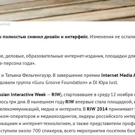
иятия)
u полностью сменил дизайн и интерфейс
. Изменения не остали
е, деловые, образовательные интернет-издания, площадки для
-персона года».
 Татьяна Фельгенгауэр. В завершение премии
Internet Media 
вали группа «Guru Groove Foundation» и DJ Юра Just.
sian Interactive Week
—
RIW
), стартовавшее в среду 12 ноября 
лось три дня. В нынешнем году
RIW
впервые стала площадкой, 
телекоммуникаций, медиа и интернета. В
RIW 2014
принимают 
еком-операторов и медиахолдингов, лидеры российского инте
икациям и интернет-технологиям, а также представители про
ыступили около 700 спикеров, всего мероприятия посетили бол