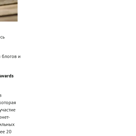
сь
 блогов и
Awards
в
которая
участие
рнет-
фильных
ее 20