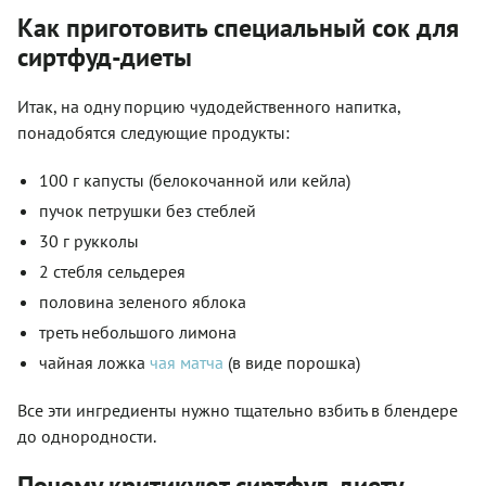
Как приготовить специальный сок для
сиртфуд-диеты
Итак, на одну порцию чудодейственного напитка,
понадобятся следующие продукты:
100 г капусты (белокочанной или кейла)
пучок петрушки без стеблей
30 г рукколы
2 стебля сельдерея
половина зеленого яблока
треть небольшого лимона
чайная ложка
чая матча
(в виде порошка)
Все эти ингредиенты нужно тщательно взбить в блендере
до однородности.
Почему критикуют сиртфуд-диету