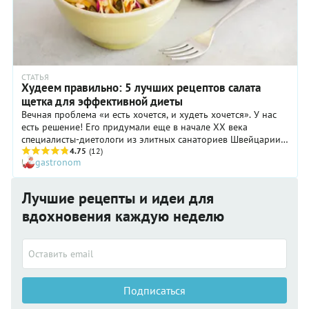
СТАТЬЯ
Худеем правильно: 5 лучших рецептов салата
щетка для эффективной диеты
Вечная проблема «и есть хочется, и худеть хочется». У нас
есть решение! Его придумали еще в начале XX века
специалисты-диетологи из элитных санаториев Швейцарии.
Чудо-салат под названием Щетка (или Метелка, кому как
4.75
(12)
gastronom
больше нравится), способен справиться с проблемами
текущего дня. Представляем 5 рецептов салата щетка для
эффективной диеты.
Лучшие рецепты и идеи для
вдохновения каждую неделю
Подписаться