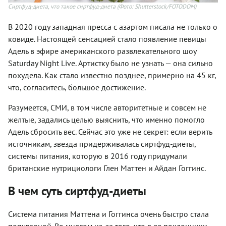
Сиртфуд-диета, что такое сиртфуд-диета
(Фото: Shutterstock/FOTODOM)
В 2020 году западная пресса с азартом писала не только о
ковиде. Настоящей сенсацией стало появление певицы
Адель в эфире американского развлекательного шоу
Saturday Night Live. Артистку было не узнать — она сильно
похудела. Как стало известно позднее, примерно на 45 кг,
что, согласитесь, большое достижение.
Разумеется, СМИ, в том числе авторитетные и совсем не
желтые, задались целью выяснить, что именно помогло
Адель сбросить вес. Сейчас это уже не секрет: если верить
источникам, звезда придерживалась сиртфуд-диеты,
системы питания, которую в 2016 году придумали
британские нутрициологи Глен Маттен и Айдан Гоггинс.
В чем суть сиртфуд-диеты
Система питания Маттена и Гоггинса очень быстро стала
популярной. Во многом из-за того, что в ее поклонники