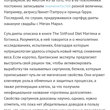
постоянно записывали
знаменитостей
разной величины.
Например, актрису Гвинет Пэлтроу и принца Гарри.
Последний, по слухам, придерживался сиртфуд-диеты
накануне свадьбы с Меган Маркл.
Суть диеты описана в книге The SirtFood Diet Маттена и
Гоггинса. Разумеется, в ней говорится и о многолетних
исследованиях, испытаниях, благодаря которым
нутрициологам удалось открыть новый метод снижения
веса. Если коротко, британские эксперты предлагают
выстроить свой рацион так, чтобы активизировать
выработку так называемых сиртуинов, белков, которым
приписывают чуть ли не магические свойства. Они играют
ключевую роль в обменных и защитных процессах, а
также регенерации клеток, за что получили
неофициальное название «протеины долголетия».
Свойства сиртуинов доказаны научно, однако, нужно
отметить, что пока нет убедительных доводов в пользу
того, что можно заставить организм усиленно производить