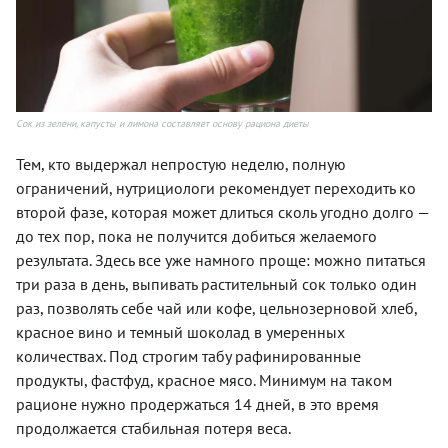
Сок из зелени, капусты и лимона составляет основу рациона диеты
Тем, кто выдержал непростую неделю, полную
ограничений, нутрициологи рекомендует переходить ко
второй фазе, которая может длиться сколь угодно долго —
до тех пор, пока не получится добиться желаемого
результата. Здесь все уже намного проще: можно питаться
три раза в день, выпивать растительный сок только один
раз, позволять себе чай или кофе, цельнозерновой хлеб,
красное вино и темный шоколад в умеренных
количествах. Под строгим табу рафинированные
продукты, фастфуд, красное мясо. Минимум на таком
рационе нужно продержаться 14 дней, в это время
продолжается стабильная потеря веса.