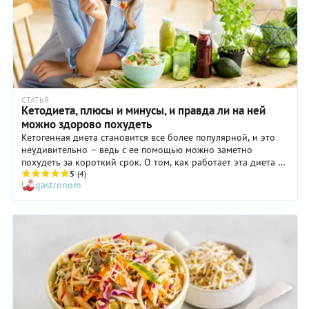
СТАТЬЯ
Кетодиета, плюсы и минусы, и правда ли на ней
можно здорово похудеть
Кетогенная диета становится все более популярной, и это
неудивительно – ведь с ее помощью можно заметно
похудеть за короткий срок. О том, как работает эта диета и
всем ли подходит, мы поговорили с Татьяной Солнцевой,
5
(4)
gastronom
врачом-диетологом, научным сотрудником лаборатории
иммунологии ФГБУН «ФИЦ питания и биотехнологии».