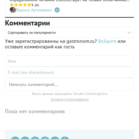
заболевания, но и приводит к устойчивой ремиссии. В мире
5
(4)
Лариса Артеменко
есть несколько диет, которые рекомендуется соблюдать при
псориазе. Рассмотрим одну из них — диету Пегано.
Комментарии
Сортировать по популярности
Уже зарегистрированны на gastronom.ru?
Войдите
или
оставьте комментарий как гость
Ваши данные защищены Yandex SmartCaptcha
Условия использования
Пока нет комментариев