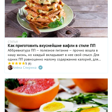
СТАТЬЯ
Как приготовить вкуснейшие вафли в стиле ПП
Аббревиатура ПП — полезное питание — прочно вошла в
нашу жизнь, но каждый вкладывает в нее свой смысл. Для
одних ПП равноценно малому содержанию калорий, для
других — пониженному количеству жира и углеводов, но
5
(6)
Алёна Спирина
повышенному белков, третьи — те, кто на «кето», — видят ПП
в высоком содержании жиров, четвертые ратуют за
минимизацию углеводов и/или отказ от глютена.