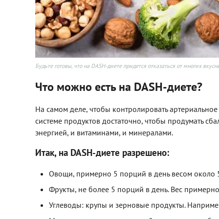
Будьте готовы, что на DASH-диете придется отказаться от многих вкус
Что можно есть на DASH-диете?
На самом деле, чтобы контролировать артериальное
системе продуктов достаточно, чтобы продумать с
энергией, и витаминами, и минералами.
Итак, на DASH-диете разрешено:
Овощи, примерно 5 порций в день весом около 5
Фрукты, не более 5 порций в день. Вес примерно
Углеводы: крупы и зерновые продукты. Например