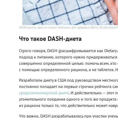
DASH-диета, одна из самых полезных для здоровья
(Фото: Shutterstock
Что такое DASH-диета
Строго говоря, DASH (расшифровывается как Dietary 
подход к питанию, которого нужно придерживаться д
совершенно определенной целью: помочь всем, кто 
с помощью определенного рациона, а не таблеток. Н
Разработали диету в США под руководством местного
постоянно попадает на первые строчки рейтинга с
средиземноморской диете
. И действительно — этот
утомительного поедания одного и того же продукта
из рациона только то, что действительно может навр
Что важно, DASH разрабатывалась при участии уче