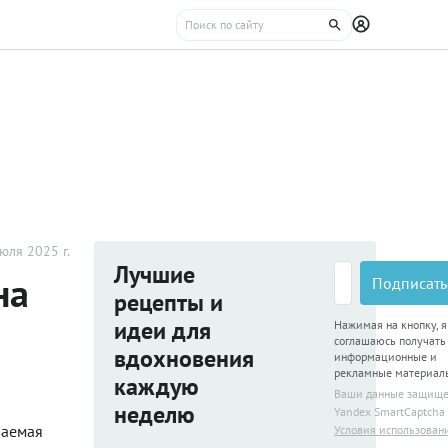
юля 2025 г.
Лучшие
на
Подписать
рецепты и
идеи для
Нажимая на кнопку, я
соглашаюсь получать
вдохновения
информационные и
рекламные материал
каждую
Ваши данные защищ
неделю
Yandex SmartCaptcha
ваемая
Условия использован