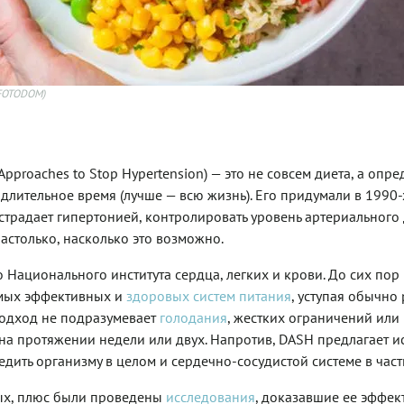
/FOTODOM)
Approaches to Stop Hypertension) — это не совсем диета, а опр
лительное время (лучше — всю жизнь). Его придумали в 1990-
страдает гипертонией, контролировать уровень артериального
астолько, насколько это возможно.
 Национального института сердца, легких и крови. До сих пор
амых эффективных и
здоровых систем питания
, уступая обычно 
 подход не подразумевает
голодания
, жестких ограничений или
 на протяжении недели или двух. Напротив, DASH предлагает и
едить организму в целом и сердечно-сосудистой системе в част
ных, плюс были проведены
исследования
, доказавшие ее эффек