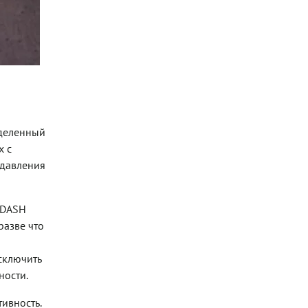
еделенный
х с
 давления
 DASH
разве что
сключить
ности.
тивность.