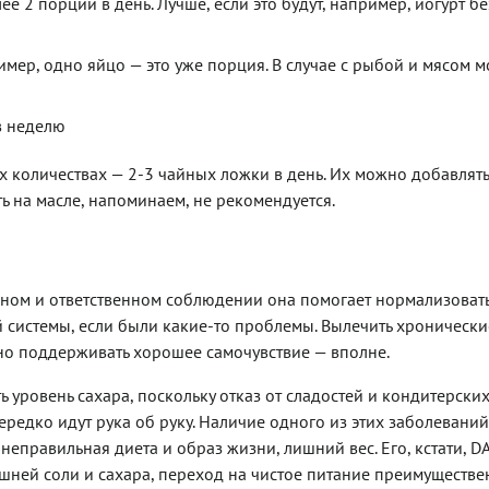
 2 порций в день. Лучше, если это будут, например, йогурт бе
имер, одно яйцо — это уже порция. В случае с рыбой и мясом 
в неделю
 количествах — 2-3 чайных ложки в день. Их можно добавлять
ь на масле, напоминаем, не рекомендуется.
льном и ответственном соблюдении она помогает нормализоват
й системы, если были какие-то проблемы. Вылечить хронически
но поддерживать хорошее самочувствие — вполне.
уровень сахара, поскольку отказ от сладостей и кондитерски
ередко идут рука об руку. Наличие одного из этих заболеваний
неправильная диета и образ жизни, лишний вес. Его, кстати, D
ишней соли и сахара, переход на чистое питание преимуществ