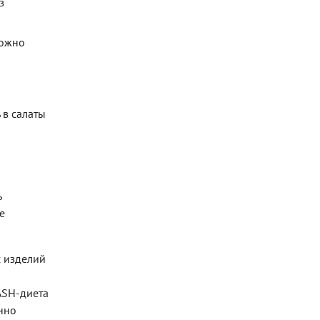
з
можно
 в салаты
ь
е
х изделий
ASH-диета
енно