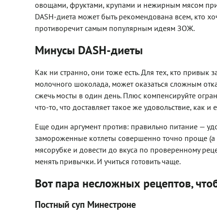
овощами, фруктами, крупами и нежирным мясом при
DASH-диета может быть рекомендована всем, кто хоч
противоречит самым популярным идеям ЗОЖ.
Минусы DASH-диеты
Как ни странно, они тоже есть. Для тех, кто привык
молочного шоколада, может оказаться сложным отказ
сжечь мосты в один день. Плюс компенсируйте огран
что-то, что доставляет такое же удовольствие, как и е
Еще один аргумент против: правильно питание — удо
замороженные котлеты совершенно точно проще (а и
мясорубке и довести до вкуса по проверенному рецепт
менять привычки. И учиться готовить чаще.
Вот пара несложных рецептов, чтоб
Постный суп Минестроне