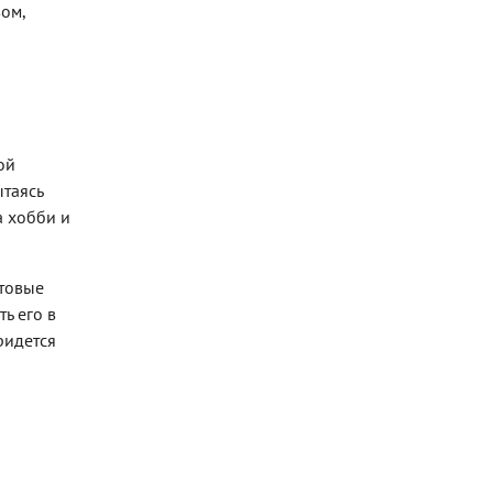
ом,
ой
ытаясь
а хобби и
отовые
ь его в
ридется