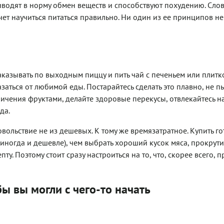
водят в норму обмен веществ и способствуют похудению. Слов
ет научиться питаться правильно. Ни один из ее принципов не
 заказывать по выходным пиццу и пить чай с печеньем или плитк
аться от любимой еды. Постарайтесь сделать это плавно, не п
ичения фруктами, делайте здоровые перекусы, отвлекайтесь н
да.
вольствие не из дешевых. К тому же времязатратное. Купить г
ногда и дешевле), чем выбрать хороший кусок мяса, прокрутит
у. Поэтому стоит сразу настроиться на то, что, скорее всего, п
ы вы могли с чего-то начать