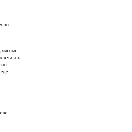
енно.
, мясные
посчитать
ран —
 еде —
ове,