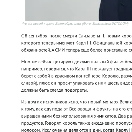
Что ест новый король Великобритании
(Фото: Shutterstock/FOTODOM)
С 8 сентября, после смерти Елизаветы II, новым кор
которого теперь именуют Карл III. Официальной ко
обязанностей. А СМИ теперь еще более пристально сл
Многие сейчас цитируют документальный фильм Amazon
например, говорится, что Карл III не жалует тради
берет с собой в красивом контейнере. Королю, разу
сливой), плюс он просит упаковать к ним шесть видо
должны быть слегда подогреты.
Из других источников ясно, что новый монарх Велико
к тому, как еду подают. Все овощи и фрукты на его с
выращенными без использования химикатов. Два раз
продуктов. Говорят, король также ежедневно пропус
молоком. Исключения делаются в дни, когда Карлу I