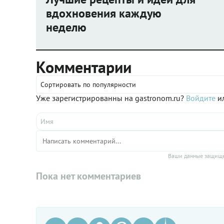
Хотя иногда и она позволяла себе кое-
признаки
вдохновения каждую
что особенное.
это.
неделю
Комментарии
Сортировать по популярности
Уже зарегистрированны на gastronom.ru?
Войдите
ил
Ваши данные защище
Пока нет комментариев