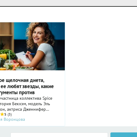
ое щелочная диета,
ее любят звезды, какие
ргументы против
частница коллектива Spice
ктория Бекхэм, модель Эль
он, актриса Дженнифер
— вот лишь очень маленькая
5
(3)
ия Воронцова
иска известных персон, которые
иваются щелочной диеты. В
х источниках утверждается,
помогает предупредить