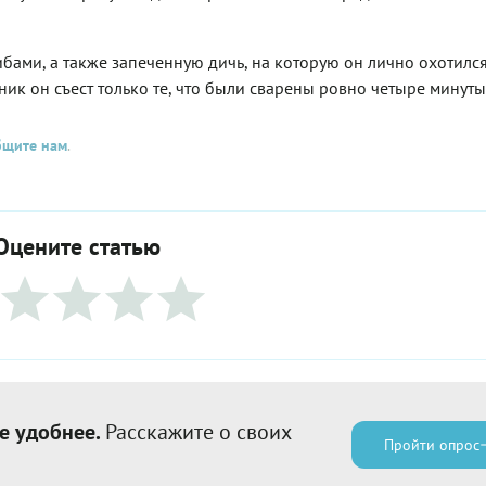
бами, а также запеченную дичь, на которую он лично охотился
ик он съест только те, что были сварены ровно четыре минуты
бщите нам
.
Оцените статью
е удобнее.
Расскажите о своих
Пройти опрос