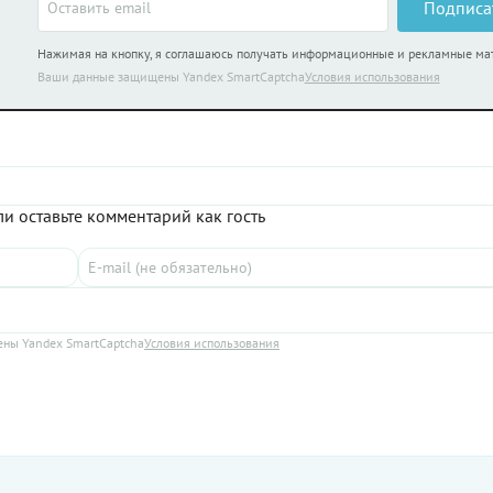
Подписа
 старения. Разбираемся, так ли
Нажимая на кнопку, я соглашаюсь получать информационные и рекламные м
Ваши данные защищены Yandex SmartCaptcha
Условия использования
и оставьте комментарий как гость
ны Yandex SmartCaptcha
Условия использования