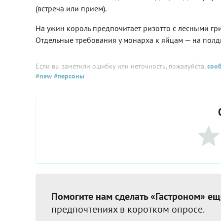
(встреча или прием).
На ужин король предпочитает ризотто с лесными гри
Отдельные требования у монарха к яйцам — на полдн
Если вы заметили ошибку или неточность, пожалуйста,
соо
#new
#персоны
Помогите нам сделать «Гастроном» ещ
предпочтениях в коротком опросе.