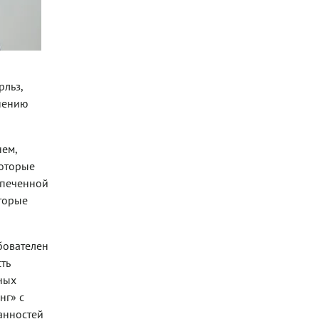
рльз,
лнению
нем,
которые
апеченной
оторые
ебователен
ть
ных
нг» с
анностей