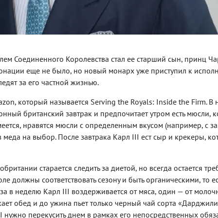
олем Соединенного Королевства стал ее старший сын, принц Ча
ронации еще не было, но новый монарх уже приступил к испо
едят за его частной жизнью.
, который называется Serving the Royals: Inside the Firm. В 
ционный британский завтрак и предпочитает утром есть мюсли, 
меется, нравятся мюсли с определенным вкусом (например, с з
в меда на выбор. После завтрака Карл III ест сыр и крекеры, к
британии старается следить за диетой, но всегда остается тр
толе должны соответствовать сезону и быть органическими, то ес
а в неделю Карл III воздерживается от мяса, один — от молоч
кает обед и до ужина пьет только черный чай сорта «Дарджили
II нужно перекусить днем в рамках его непосредственных обяз