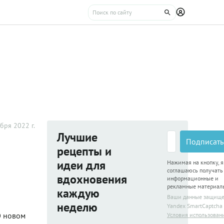
бря 2022 г.
Лучшие
Подписать
рецепты и
идеи для
Нажимая на кнопку, я
соглашаюсь получать
вдохновения
информационные и
рекламные материал
каждую
Ваши данные защищ
неделю
Yandex SmartCaptcha
О новом
Условия использован