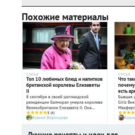
Похожие материалы
СТАТЬЯ
СТАТЬЯ
Топ 10 любимых блюд и напитков
Что так
британской королевы Елизаветы
почему 
II
есть а
8 сентября в своей шотландской
Бывшая у
резиденции Балморал умерла королева
Girls Ви
Великобритании Елизавета II. Она
Макферс
находилась на престоле ни много ни
5
(4)
Энистон 
Ксения Воронцова
Ксен
мало 70 лет. Впрочем, славилась
часть сп
королева не только невероятно долгим
придерж
правлением, но и завидным
некоторы
Лучшие рецепты и идеи для
консерватизмом. В том числе в еде.
что она 