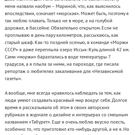
меня назвали наобум – Мариной, что, как выяснилось
впоследствии, означает «морская». Может быть, поэтому я
так люблю плавать. Только не в море, а на голубой
дорожке, в бассейне. Обязательно открытом. Если не
проплываю в день пару километров, рассыхаюсь, как
старый шкаф. Как-то поздней осенью, в команде «Моржи
СССР» я даже переплыла озеро Иссык-Куль длиной 42 км.
Сами «моржи» барахтались в воде температуры 7
градусов, а я плыла за ними, на пароходе, где писала
репортаж о любителях закаливания для «Независимой
газеты».
А вообще, мне всегда нравилось наблюдать за тем, как
люди умеют создавать красивый мир вокруг себя. Долгое
время я рассказывала об этом в своих авторских
рубриках в журнале о дизайне и интерьерах со смешным
названием «Табурет». Еще я очень люблю вкусно поесть,
особенно то, что приготовил кто-нибудь другой, а не я. Но