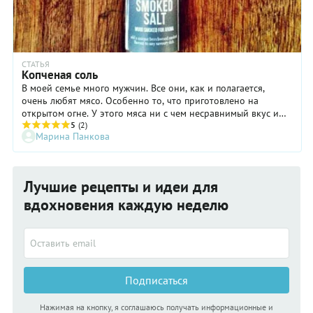
СТАТЬЯ
Копченая соль
В моей семье много мужчин. Все они, как и полагается,
очень любят мясо. Особенно то, что приготовлено на
открытом огне. У этого мяса ни с чем несравнимый вкус и
совершенно особый аромат – с нотками дыма и древесины.
5
(2)
Марина Панкова
Я решила попробовать создать похожий гастрономический
эффект на своей московской кухне с помощью копченой
соли.
Лучшие рецепты и идеи для
вдохновения каждую неделю
Подписаться
Нажимая на кнопку, я соглашаюсь получать информационные и