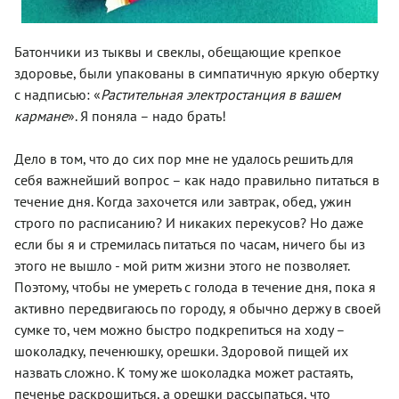
Батончики из тыквы и свеклы, обещающие крепкое
здоровье, были упакованы в симпатичную яркую обертку
с надписью: «
Растительная электростанция в вашем
кармане
». Я поняла – надо брать!
Дело в том, что до сих пор мне не удалось решить для
себя важнейший вопрос – как надо правильно питаться в
течение дня. Когда захочется или завтрак, обед, ужин
строго по расписанию? И никаких перекусов? Но даже
если бы я и стремилась питаться по часам, ничего бы из
этого не вышло - мой ритм жизни этого не позволяет.
Поэтому, чтобы не умереть с голода в течение дня, пока я
активно передвигаюсь по городу, я обычно держу в своей
сумке то, чем можно быстро подкрепиться на ходу –
шоколадку, печенюшку, орешки. Здоровой пищей их
назвать сложно. К тому же шоколадка может растаять,
печенье раскрошиться, а орешки рассыпаться, что