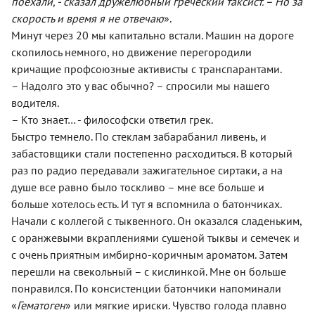
поехали, - сказал дружелюбный греческий таксист. – Но за
скорость и время я не отвечаю
».
Минут через 20 мы капитально встали. Машин на дороге
скопилось немного, но движение перегородили
кричащие профсоюзные активисты с транспарантами.
– Надолго это у вас обычно? – спросили мы нашего
водителя.
– Кто знает… - философски ответил грек.
Быстро темнело. По стеклам забарабанил ливень, и
забастовщики стали постепенно расходиться. В который
раз по радио передавали зажигательное сиртаки, а на
душе все равно было тоскливо – мне все больше и
больше хотелось есть. И тут я вспомнила о батончиках.
Начали с коллегой с тыквенного. Он оказался сладеньким,
с оранжевыми вкраплениями сушеной тыквы и семечек и
с очень приятным имбирно-коричным ароматом. Затем
перешли на свекольный – с кислинкой. Мне он больше
понравился. По консистенции батончики напоминали
«
Гематоген
» или мягкие ириски. Чувство голода плавно