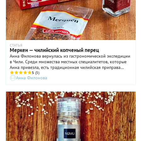
СТАТЬЯ
Меркен — чилийский копченый перец
Анна Филонова вернулась из гастрономической экспедиции
в Чили. Среди множества местных специалитетов, которые
Анна привезла, есть традиционная чилийская приправа
меркен. В России меркен пока не продается, но, судя по
5
(5)
Анна Филонова
активному интересу чилийских производителей к нашему
рынку, скоро их меркен проникнет на наши кухни.