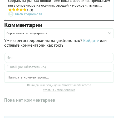
собран, на рынках овощи тоже пока в изобилии. Предлагаем
пять супов-пюре из осенних овощей - моркови, тыквы,
помидоров, свеклы и капусты.
5
(4)
Ольга Родионова
Комментарии
Сортировать по популярности
Уже зарегистрированны на gastronom.ru?
Войдите
или
оставьте комментарий как гость
Ваши данные защищены Yandex SmartCaptcha
Условия использования
Пока нет комментариев