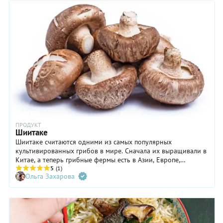
ПРОДУКТ
Шиитаке
Шиитаке считаются одними из самых популярных
культивированных грибов в мире. Сначала их выращивали в
Китае, а теперь грибные фермы есть в Азии, Европе,
Австралии и Северной Америке. Чем же они так
5
(1)
Ольга Захарова
замечательны? Из всех культурных грибов шиитаке, пожалуй,
ближе всего по вкусу и аромату к своим диким предкам. И
чем шляпка гриба больше, тем она вкуснее и тем плотнее у
нее мякоть.