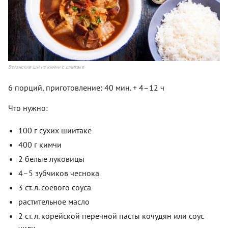
Веганские щи из кимчи с шиитаке
6 порций, приготовление: 40 мин. + 4–12 ч
Что нужно:
100 г сухих шиитаке
400 г кимчи
2 белые луковицы
4–5 зубчиков чеснока
3 ст. л. соевого соуса
растительное масло
2 ст. л. корейской перечной пасты кочудян или соус
чили