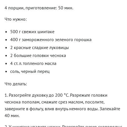
4 порции, приготовление: 50 мин.
Что нужно:
500 г свежих шиитаке
400 г замороженного зеленого горошка
2 красные сладкие луковицы
2 большие головки чеснока
4 ст. л. топленого масла
соль, черный перец
Что делать:
1. Разогрейте духовку до 200 °С. Разрежьте головки
чеснока пополам, смажьте срез маслом, посолите,
заверните в фольгу, влив внутрь немного воды. Запекайте
40 мин.
2. У шиитаке удалите ножки. Разогрейте сухую сковороду с