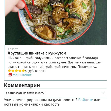
РЕЦЕПТ
Хрустящие шиитаке с кунжутом
Шиитаке – гриб, получивший распространение благодаря
популярной сегодня азиатской кухне. Другие названия: ши-
итаке, сиитакэ, черный гриб, гриб-женшень. Последнее
45 мин
говорит о том, что гриб обладает таким обилием полезных
5
(4)
Мой Магнит
свойств, что его сравнивают с женьшенем, а китайские
императоры пили отвар из шиитакЕ, считая, что он
Комментарии
продлевает молодость.
Сортировать по популярности
Уже зарегистрированны на gastronom.ru?
Войдите
или
оставьте комментарий как гость