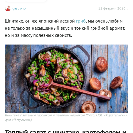
gastronom
12 февраля 2026 г.
Шиитаке, он же японский лесной
гриб
, мы очень любим
не только за насыщенный вкус и тонкий грибной аромат,
но и за массу полезных свойств.
Шиитаке с зеленым горошком и печеным чесноком
(Фото: ООО «Издательский
дом «Гастроном»)
Теплый салат с шиитаке, картофелем и