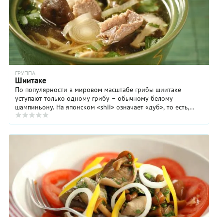
ГРУППА
Шиитаке
По популярности в мировом масштабе грибы шиитаке
уступают только одному грибу – обычному белому
шампиньону. На японском «shii» означает «дуб», то есть,
шиитаке – это «грибы дубового дерева». Китайцы ...