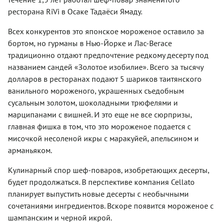
ресторана RiVi в Осаке Тадаёси Ямаду.
Всех конкурентов это японское мороженое оставило за
бортом, но гурманы в Нью-Йорке и Лас-Вегасе
традиционно отдают предпочтение редкому десерту под
названием сандей «Золотое изобилие». Всего за тысячу
долларов в ресторанах подают 5 шариков таитянского
ванильного мороженого, украшенных съедобным
сусальным золотом, шоколадными трюфелями и
марципанами с вишней. И это еще не все сюрпризы,
главная фишка в том, что это мороженое подается с
мисочкой несоленой икры с маракуйей, апельсином и
арманьяком.
Кулинарный спор шеф-поваров, изобретающих десерты,
будет продолжаться. В перспективе компания Cellato
планирует выпустить новые десерты с необычными
сочетаниями ингредиентов. Вскоре появится мороженое с
шампанским и черной икрой.