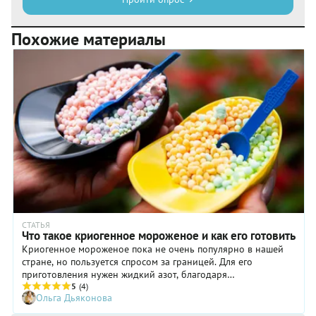
Похожие материалы
СТАТЬЯ
Что такое криогенное мороженое и как его готовить
Криогенное мороженое пока не очень популярно в нашей
стране, но пользуется спросом за границей. Для его
приготовления нужен жидкий азот, благодаря
взаимодействию с которым получаются симпатичные мелкие
5
(4)
Ольга Дьяконова
шарики мороженого. Вкусно ли это и можно ли приготовить
такое мороженое без азота?