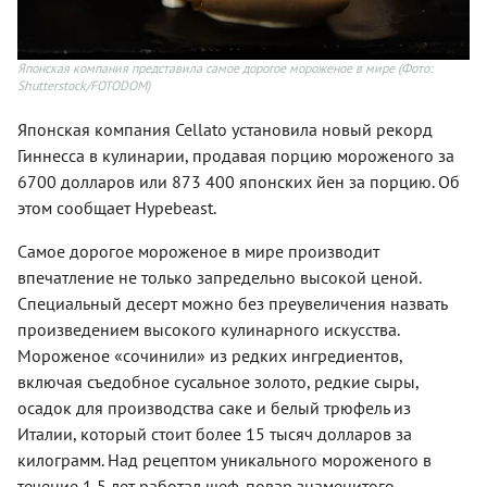
Японская компания представила самое дорогое мороженое в мире
(Фото:
Shutterstock/FOTODOM)
Японская компания Cellato установила новый рекорд
Гиннесса в кулинарии, продавая порцию мороженого за
6700 долларов или 873 400 японских йен за порцию. Об
этом сообщает Hypebeast.
Самое дорогое мороженое в мире производит
впечатление не только запредельно высокой ценой.
Специальный десерт можно без преувеличения назвать
произведением высокого кулинарного искусства.
Мороженое «сочинили» из редких ингредиентов,
включая съедобное сусальное золото, редкие сыры,
осадок для производства саке и белый трюфель из
Италии, который стоит более 15 тысяч долларов за
килограмм. Над рецептом уникального мороженого в
течение 1,5 лет работал шеф-повар знаменитого