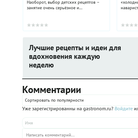
Наоборот, выбор детских рецептов –
«холодны
занятие очень серьёзное и
наварист
ответственное. Ведь детское питание
ни сытны
находится на стыке нескольких, не
лучшая п
побоимся этого ...
свежими 
Лучшие рецепты и идеи для
вдохновения каждую
неделю
Комментарии
Сортировать по популярности
Уже зарегистрированны на gastronom.ru?
Войдите
ил