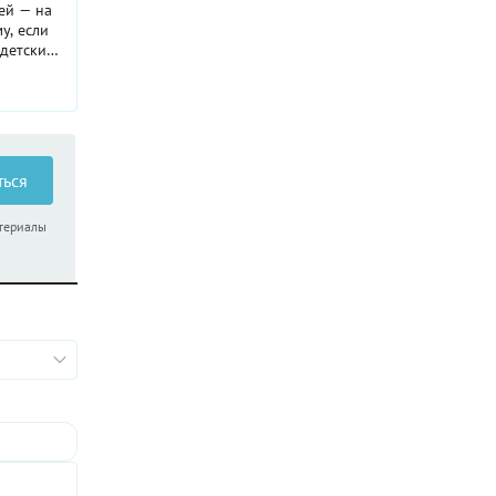
ей — на
у, если
 детский
ие
 лучшей
 к этому
ться
атериалы