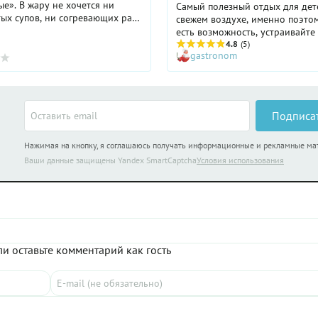
е». В жару не хочется ни
Самый полезный отдых для дет
ых супов, ни согревающих рагу,
свежем воздухе, именно поэтом
х салатов. К тому же, лето –
есть возможность, устраивайте
ора, чтобы порадовать себя
праздник на даче. А чтобы ярк
4.8
(5)
gastronom
овощами, ...
моменты запомнились с самой
стороны, тщательно готовьтесь
торжеству и грамотно всё
организовывайте.
Подписа
Нажимая на кнопку, я соглашаюсь получать информационные и рекламные м
Ваши данные защищены Yandex SmartCaptcha
Условия использования
и оставьте комментарий как гость