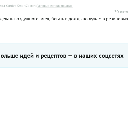
ны Yandex SmartCaptcha
Условия использования
30 октя
сделать воздушного змея, бегать в дождь по лужам в резиновых
ольше идей и рецептов — в наших соцсетях