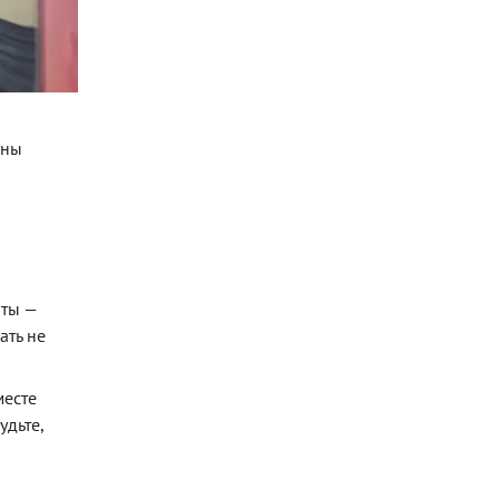
ены
нты —
ать не
месте
удьте,