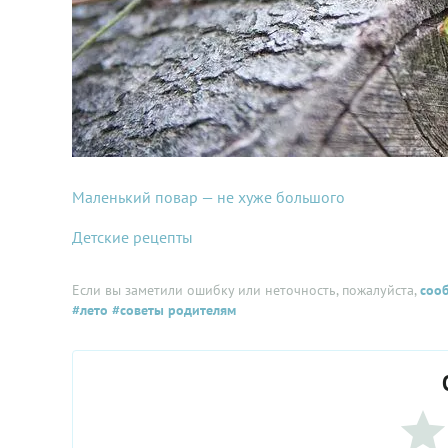
Маленький повар — не хуже большого
Детские рецепты
Если вы заметили ошибку или неточность, пожалуйста,
соо
#лето
#советы родителям