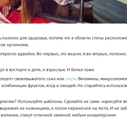
ь полезно для здоровья, потому что в области стопы располож
нов организма.
нтересно вдвойне. Во-первых, это вкусно. А во-вторых, полезно.
т в восторге и дети, и взрослые. И белки тоже.
 рецепт свежевыжатого сока или
смузи
. Витамины, микроэлеме
 комбинации фруктов, ягод и овощей. Но старайтесь использов
ормочек? Используйте шаблоны. Сделайте их сами: нарисуйте в
ырежьте их ножницами, а потом перенесите на тесто. И не заб
 желании, станут отличной заменой любым кондитерским