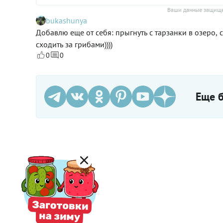
Ваши данные защище
bukashunya
Добавлю еще от себя: прыгнуть с тарзанки в озеро, 
сходить за грибами))))
0
0
Еще б