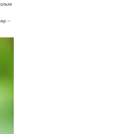
пользе
бир —