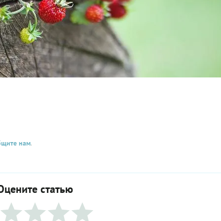
бщите нам
.
Оцените статью