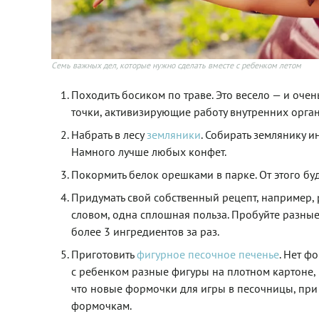
Семь важных дел, которые нужно сделать вместе с ребенком летом
Походить босиком по траве. Это весело — и очен
точки, активизирующие работу внутренних орга
Набрать в лесу
земляники
. Собирать землянику и
Намного лучше любых конфет.
Покормить белок орешками в парке. От этого буду
Придумать свой собственный рецепт, например,
словом, одна сплошная польза. Пробуйте разные
более 3 ингредиентов за раз.
Приготовить
фигурное песочное печенье
. Нет ф
с ребенком разные фигуры на плотном картоне, в
что новые формочки для игры в песочницы, при
формочкам.