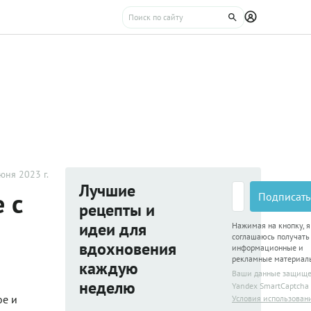
юня 2023 г.
Лучшие
 с
Подписать
рецепты и
идеи для
Нажимая на кнопку, я
соглашаюсь получать
вдохновения
информационные и
рекламные материал
каждую
Ваши данные защищ
неделю
Yandex SmartCaptcha
ое и
Условия использован