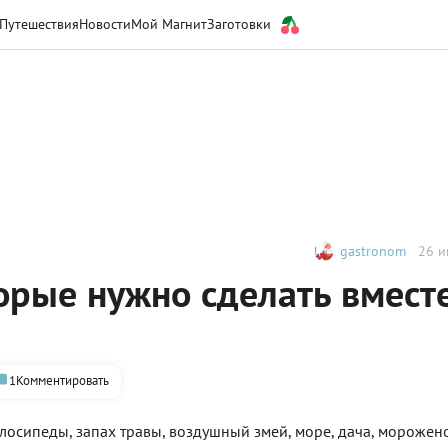
Путешествия
Новости
Мой Магнит
Заготовки
gastronom
26 и
орые нужно сделать вместе
1
Комментировать
лосипеды, запах травы, воздушный змей, море, дача, морожен