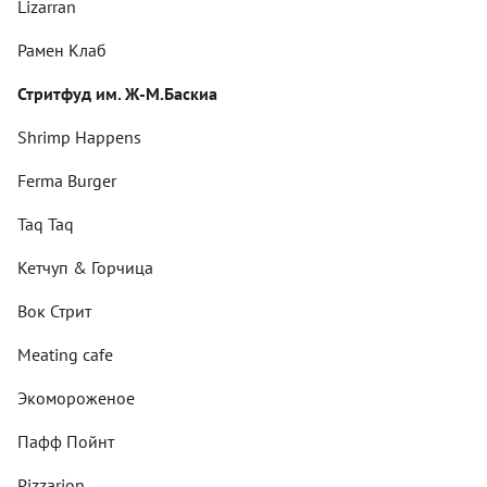
Lizarran
Рамен Клаб
Стритфуд им. Ж-М.Баскиа
Shrimp Happens
Ferma Burger
Taq Taq
Кетчуп & Горчица
Вок Стрит
Meating cafe
Экомороженое
Пафф Пойнт
Pizzarion