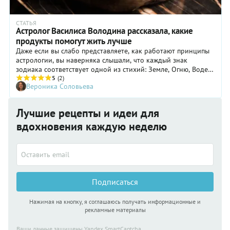
СТАТЬЯ
Астролог Василиса Володина рассказала, какие
продукты помогут жить лучше
Даже если вы слабо представляете, как работают принципы
астрологии, вы наверняка слышали, что каждый знак
зодиака соответствует одной из стихий: Земле, Огню, Воде
или Воздуху. Именно им посвящен гАСТРО-фестиваль
5
(2)
Вероника Соловьева
«Четыре стихии», который пройдет в Москве с 18 июля по
11 августа.
Лучшие рецепты и идеи для
вдохновения каждую неделю
Подписаться
Нажимая на кнопку, я соглашаюсь получать информационные и
рекламные материалы
Ваши данные защищены Yandex SmartCaptcha