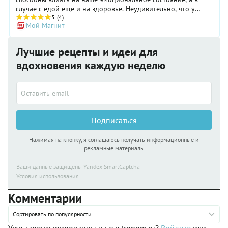
случае с едой еще и на здоровье. Неудивительно, что у
радужной диеты много поклонников. О ее преимуществах и
5
(4)
Мой Магнит
ограничениях рассказывает врач-диетолог Марина
Копытько.
Лучшие рецепты и идеи для
вдохновения каждую неделю
Подписаться
Нажимая на кнопку, я соглашаюсь получать информационные и
рекламные материалы
Ваши данные защищены Yandex SmartCaptcha
Условия использования
Комментарии
Сортировать по популярности
Уже зарегистрированны на gastronom.ru?
Войдите
или