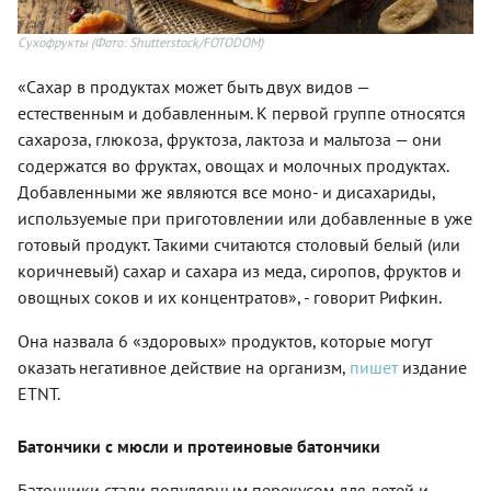
Сухофрукты
(Фото: Shutterstock/FOTODOM)
«Сахар в продуктах может быть двух видов —
естественным и добавленным. К первой группе относятся
сахароза, глюкоза, фруктоза, лактоза и мальтоза — они
содержатся во фруктах, овощах и молочных продуктах.
Добавленными же являются все моно- и дисахариды,
используемые при приготовлении или добавленные в уже
готовый продукт. Такими считаются столовый белый (или
коричневый) сахар и сахара из меда, сиропов, фруктов и
овощных соков и их концентратов», - говорит Рифкин.
Она назвала 6 «здоровых» продуктов, которые могут
оказать негативное действие на организм,
пишет
издание
ETNT.
Батончики с мюсли и протеиновые батончики
Батончики стали популярным перекусом для детей и