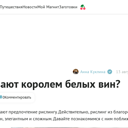
Путешествия
Новости
Мой Магнит
Заготовки
Анна Куклина
13 авг
вают королем белых вин?
0
Комментировать
ают предпочтение рислингу. Действительно, рислинг из благо
ин, элегантным и сложным. Давайте познакомимся с ним побли