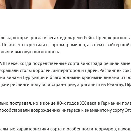
 лозы, которая росла в лесах вдоль реки Рейн. Предок рислинг
Позже его скрестили с сортом траминер, а затем с вайсер хой
езням и высокую кислотность.
VIII веке, когда посредственные сорта винограда решили заме
украшали столы королей, императоров и царей. Рислинг высок
ыми винами Бургундии и благородными красными винами из Бо
цкие рислинги получили «гран-при», а рислинги из Рейнгау, П
но пострадал, но в конце 80-х годов XX века в Германии поя
особствовали возрождению интереса к знаменитому сорту. Эт
альные характеристики сорта и особенности терруаров, наход