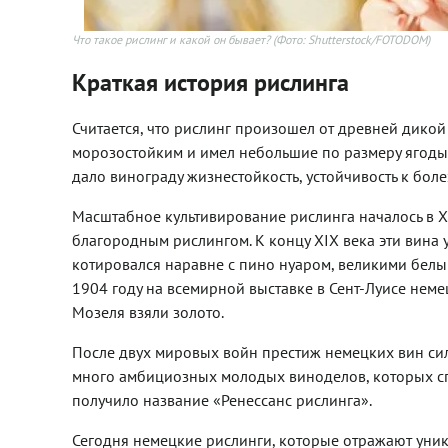
Что такое рислинг и какой он бывает?
(Фото: Shutterstock/FOTODOM)
Краткая история рислинга
Считается, что рислинг произошел от древней дикой
морозостойким и имел небольшие по размеру ягоды. 
дало винограду жизнестойкость, устойчивость к бол
Масштабное культивирование рислинга началось в X
благородным рислингом. К концу ХIХ века эти вина 
котировался наравне с пино нуаром, великими бел
1904 году на всемирной выставке в Сент-Луисе неме
Мозеля взяли золото.
После двух мировых войн престиж немецких вин силь
много амбициозных молодых виноделов, которых сп
получило название «Ренессанс рислинга».
Сегодня немецкие рислинги, которые отражают уник