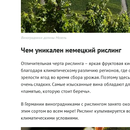
Виноградники долины Мозель
Чем уникален немецкий рислинг
Отличительная черта рислинга – яркая фруктовая к
благодаря климатическому различию регионов, где 
зрелости ягод во время сбора урожая. Поэтому здес
очень сладких. Самые изысканные вина обладают д
«памятью, которую стоит беречь».
В Германии виноградниками с рислингом занято око
этим сортом во всем мире! Рислинг культивируется 
климатическими условиями.