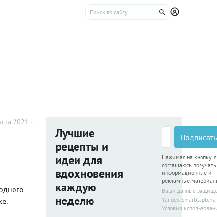
уста 2021 г.
Лучшие
Подписать
рецепты и
идеи для
Нажимая на кнопку, я
соглашаюсь получать
вдохновения
информационные и
рекламные материал
каждую
родного
Ваши данные защищ
неделю
Yandex SmartCaptcha
же.
Условия использован