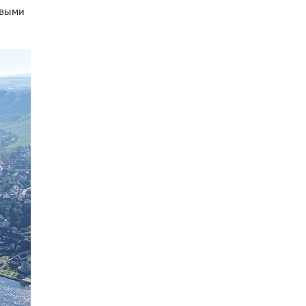
овыми