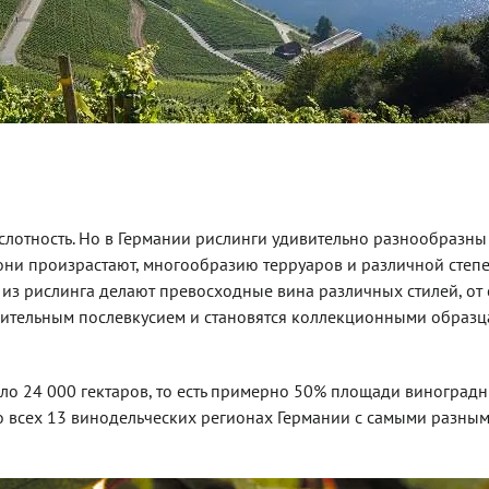
ислотность. Но в Германии рислинги удивительно разнообразны
они произрастают, многообразию терруаров и различной степ
ь из рислинга делают превосходные вина различных стилей, от 
лительным послевкусием и становятся коллекционными образц
ло 24 000 гектаров, то есть примерно 50% площади виноградн
во всех 13 винодельческих регионах Германии с самыми разны