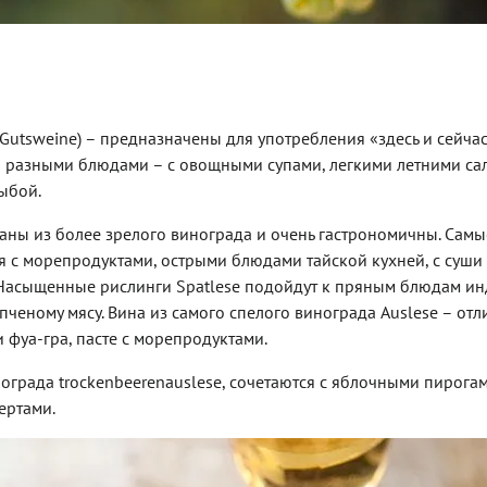
Gutsweine) – предназначены для употребления «здесь и сейчас
и разными блюдами – с овощными супами, легкими летними са
ыбой.
деланы из более зрелого винограда и очень гастрономичны. Самы
я с морепродуктами, острыми блюдами тайской кухней, с суши
 Насыщенные рислинги Spatlese подойдут к пряным блюдам и
пченому мясу. Вина из самого спелого винограда Auslese – отл
 фуа-гра, пасте с морепродуктами.
ограда trockenbeerenauslese, сочетаются с яблочными пирогам
ертами.