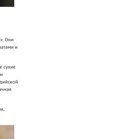
». Они
латами и
е сухие
 и
ндийской
ичная
и,