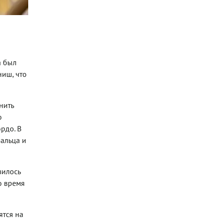
а был
ниш, что
нить
о
рдо. В
фальца и
вилось
о время
ятся на