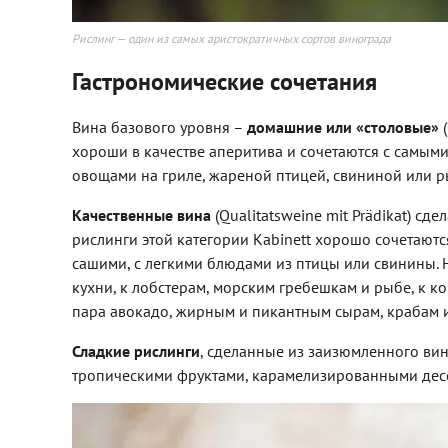
Рислинг — один из самых аристократичных сортов винограда
Гастрономические сочетания
Вина базового уровня –
домашние или «столовые»
(
хороши в качестве аперитива и сочетаются с самым
овощами на гриле, жареной птицей, свининой или р
Качественные вина
(Qualitatsweine mit Prädikat) с
рислинги этой категории Kabinett хорошо сочетаютс
сашими, с легкими блюдами из птицы или свинины.
кухни, к лобстерам, морским гребешкам и рыбе, к ко
пара авокадо, жирным и пикантным сырам, крабам и
Сладкие рислинги
, сделанные из заизюмленного вин
тропическими фруктами, карамелизированными дес