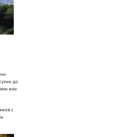
ени
сухих до
ами или
иков с
ми