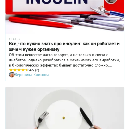
СТАТЬЯ
Все, что нужно знать про инсулин: как он работает и
зачем нужен организму
Об этом веществе часто говорят, и не только в связи с
диабетом, однако разобраться в механизмах его выработки,
в биологических эффектах бывает достаточно сложно.
Рассказываем простыми словами, что такое гормон инсулин,
4.5
(2)
Вероника Климова
как работает, за что отвечает в организме человека, какова
его норма, что ведет к его повышению и понижению, какие
существуют препараты на его основе, как можно влиять на
его уровень без лекарств.