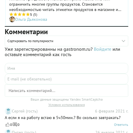
ограничить многие группы продуктов. Становится
необходимостью читать этикетки продуктов в магазине и
следить, чтобы случайно не съесть что-то не то. Мы
5
(5)
Ольга Дьяконова
расскажем, как правильно читать этикетки продуктов, если у
вас диабет или преддиабет.
Комментарии
Сортировать по популярности
Уже зарегистрированны на gastronom.ru?
Войдите
или
оставьте комментарий как гость
Ваши данные защищены Yandex SmartCaptcha
Условия использования
Сергей (гость)
6 февраля 2021 г.
А если я на работу встаю в 5ч30мин.? Во сколько завтракать?
0
0
Ответить
Питер (гость)
26 января 2021 г.