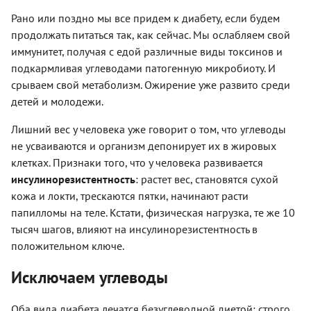
Рано или поздно мы все придем к диабету, если будем
продолжать питаться так, как сейчас. Мы ослабляем свой
иммунитет, получая с едой различные виды токсинов и
подкармливая углеводами патогенную микробиоту. И
срываем свой метаболизм. Ожирение уже развито среди
детей и молодежи.
Лишний вес у человека уже говорит о том, что углеводы
не усваиваются и организм депонирует их в жировых
клетках. Признаки того, что у человека развивается
инсулинорезистентность
: растет вес, становятся сухой
кожа и локти, трескаются пятки, начинают расти
папилломы на теле. Кстати, физическая нагрузка, те же 10
тысяч шагов, влияют на инсулинорезистентность в
положительном ключе.
Исключаем углеводы
Оба вида диабета лечатся безуглеводной диетой: строго