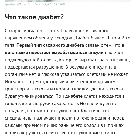
диабет
(Фото: Shutterstock/FOTODOM)
Что такое диабет?
Сахарный диабет — это заболевание, вызванное
нарушением обмена углеводов. Диабет бывает 1-го и 2-го
типа.
Первый тип сахарного диабета
связан с тем, что
в
организме перестает вырабатываться инсулин
: клетки
поджелудочной железы, которые вырабатывают инсулин,
подвергаются разрушению. В результате инсулина в
организме нет, и глюкоза усваиваться клетками не может.
Инсулин – гормон, который является проводником
транспорта глюкозы из крови в клетку, где эта глюкоза
будет утилизироваться. При диабете клетка находится в
голоде, хотя снаружи сахара мого. Но в клетку он не
попадает, потому что инсулина нет. Классические
специалисты назначают инсулин в течение дня и перед
каждым приемом пищи: раньше его кололи в шприцах,
шприцах-ручках, а сейчас есть инсулиновые помпы.