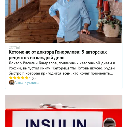
СТАТЬЯ
Кетоменю от доктора Генералова: 5 авторских
рецептов на каждый день
Доктор Василий Генералов, подвижник кетогенной диеты в
России, выпустил книгу "Кеторецепты. Готовь вкусно, худей
быстро!", которая пригодится всем, кто хочет применить
концепцию ketolifestyle на практике. Мы выбрали пять
5
(7)
Анна Куклина
интересных кеторецептов и составили из них кетоменю: от
закусок до десерта.