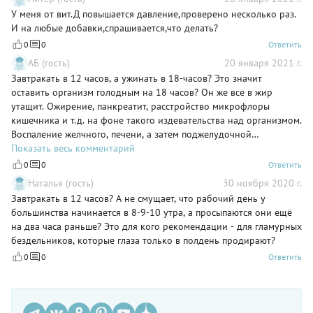
У меня от вит.Д повышается давление,проверено несколько раз.
И на любые добавки,спрашивается,что делать?
0
0
Ответить
АБ (гость)
20 января 2021 г.
Завтракать в 12 часов, а ужинать в 18-часов? Это значит
оставить организм голодным на 18 часов? Он же все в жир
утащит. Ожирение, панкреатит, расстройство микрофлоры
кишечника и т.д. на фоне такого издевательства над организмом.
Воспаление желчного, печени, а затем поджелудочной
обеспечено.Вы думайте что пИшите. Да, и где вода? Как
Показать весь комментарий
выводить продукты распада из клеток? Или не ешь, так и не пей?
0
0
Ответить
Наталья (гость)
30 ноября 2020 г.
Завтракать в 12 часов? А не смущает, что рабочий день у
большинства начинается в 8-9-10 утра, а просыпаются они ещё
на два часа раньше? Это для кого рекомендации - для гламурных
бездельников, которые глаза только в полдень продирают?
0
0
Ответить