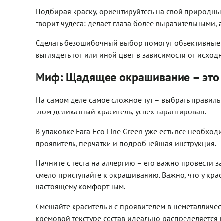
Подбирая краску, ориентируйтесь на свой природный
творит чудеса: делает глаза более выразительными, 
Сделать безошибочный выбор помогут объективные ф
выглядеть тот или иной цвет в зависимости от исход
Миф: Щадящее окрашивание – это 
На самом деле самое сложное тут – выбрать правиль
этом деликатный краситель, успех гарантирован.
В упаковке Fara Eco Line Green уже есть все необх
проявитель, перчатки и подробнейшая инструкция.
Начните с теста на аллергию – его важно провести з
смело приступайте к окрашиванию. Важно, что у крас
настоящему комфортным.
Смешайте краситель и с проявителем в неметалличес
кремовой текстуре состав идеально распределяется п