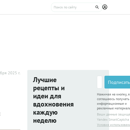
бря 2025 г.
Лучшие
Подписать
рецепты и
идеи для
Нажимая на кнопку, я
соглашаюсь получать
вдохновения
информационные и
рекламные материал
каждую
с
Ваши данные защищ
неделю
Yandex SmartCaptcha
Условия использован