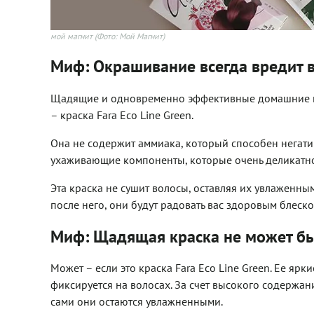
мой магнит
(Фото: Мой Магнит)
Миф: Окрашивание всегда вредит 
Щадящие и одновременно эффективные домашние кр
– краска Fara Eco Line Green.
Она не содержит аммиака, который способен негатив
ухаживающие компоненты, которые очень деликатно
Эта краска не сушит волосы, оставляя их увлаженны
после него, они будут радовать вас здоровым блеск
Миф: Щадящая краска не может бы
Может – если это краска Fara Eco Line Green. Ее яр
фиксируется на волосах. За счет высокого содержа
сами они остаются увлажненными.