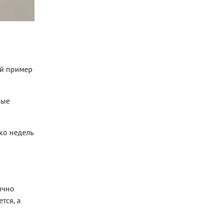
ый пример
ные
ко недель
ично
тся, а