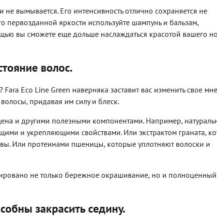
 не вымывается. Его интенсивность отлично сохраняется не
о первозданной яркости используйте шампунь и бальзам,
щью вы сможете еще дольше наслаждаться красотой вашего н
стояние волос.
 Fara Eco Line Green наверняка заставит вас изменить свое мне
волосы, придавая им силу и блеск.
гащена и другими полезными компонентами. Например, натурал
щими и укрепляющими свойствами. Или экстрактом граната, к
овы. Или протеинами пшеницы, которые уплотняют волоски и
тировано не только бережное окрашивание, но и полноценный
собны закрасить седину.