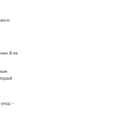
ового
ние. В ее
ьным
оторый
 уход –