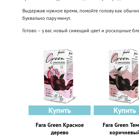
Выдержав нужное время, помойте голову как обычно.
буквально пару минут.
Готово – у вас новый сияющий цвет и роскошные бл
Купить
Купить
Fara Green Красное
Fara Green Те
дерево
коричневы