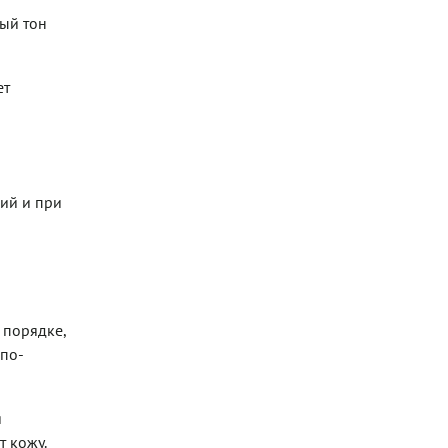
ный тон
ет
кий и при
 порядке,
 по-
я
т кожу.