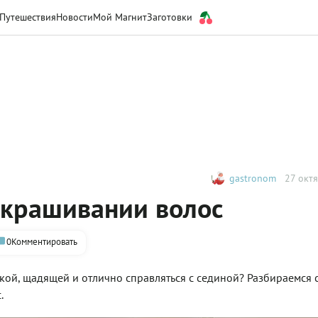
Путешествия
Новости
Мой Магнит
Заготовки
gastronom
27 октя
крашивании волос
0
Комментировать
кой, щадящей и отлично справляться с сединой? Разбираемся 
.