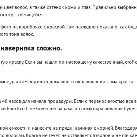
 цвет волос, а также оттенок кожи и глаз. Правильно выбран
а кожу – светящейся.
ото на коробочке с краской. Там наглядно показано, как буд
ного тона волос.
наверняка сложно.
ную краску. Если вы нашли по-настоящему качественный, стой
одимое для комфортного домашнего окрашивания: сама краска,
а 48 часов для начала процедуры. Если с переносимостью все в
ки Fara Eco Line Green нет запаха, поэтому окрашивание будет
кой емкости и нанесите на пряди, начиная с корней. Благодар
о волосам. Краска не течет, не оставляет разводов и не пачкае