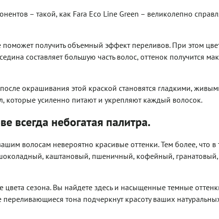
ентов – такой, как Fara Eco Line Green – великолепно справл
 поможет получить объемный эффект переливов. При этом цве
 седина составляет большую часть волос, оттенок получится ма
, после окрашивания этой краской становятся гладкими, живым
л, которые усиленно питают и укрепляют каждый волосок.
ве всегда небогатая палитра.
шим волосам невероятно красивые оттенки. Тем более, что в
 шоколадный, каштановый, пшеничный, кофейный, гранатовый,
е цвета сезона. Вы найдете здесь и насыщенные темные оттенк
е переливающиеся тона подчеркнут красоту ваших натуральны