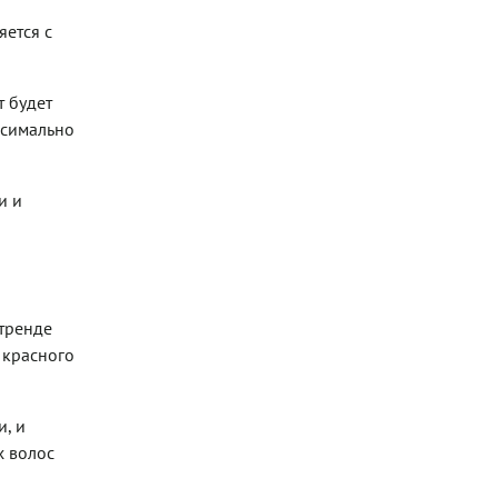
яется с
т будет
ксимально
и и
 тренде
 красного
и, и
х волос