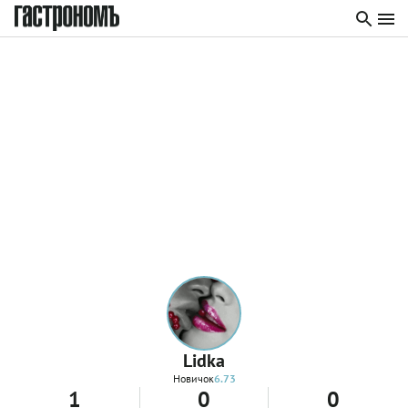
Lidka
Новичок
6.73
1
0
0