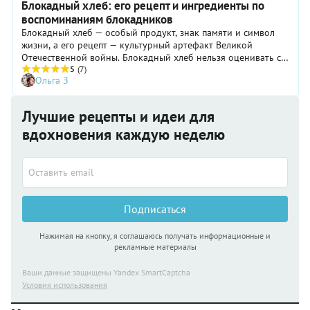
Блокадный хлеб: его рецепт и ингредиенты по
воспоминаниям блокадников
Блокадный хлеб — особый продукт, знак памяти и символ
жизни, а его рецепт — культурный артефакт Великой
Отечественной войны. Блокадный хлеб нельзя оценивать с
точки зрения «вкусно/невкусно», одно его наличие —
5
(7)
Ольга З
надежда на выживание в суровых условиях. Рассказываем о
блокадном хлебе, используя воспоминания тех, кто жил в
Ленинграде в 1941–1943 годах.
Лучшие рецепты и идеи для
вдохновения каждую неделю
Подписаться
Нажимая на кнопку, я соглашаюсь получать информационные и
рекламные материалы
Ваши данные защищены Yandex SmartCaptcha
Условия использования