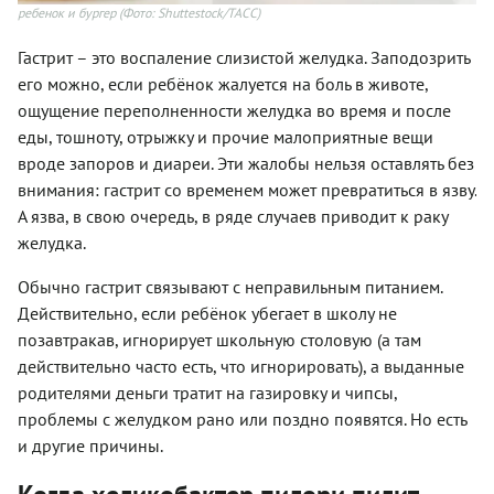
ребенок и бургер
(Фото: Shuttestock/ТАСС)
Гастрит – это воспаление слизистой желудка. Заподозрить
его можно, если ребёнок жалуется на боль в животе,
ощущение переполненности желудка во время и после
еды, тошноту, отрыжку и прочие малоприятные вещи
вроде запоров и диареи. Эти жалобы нельзя оставлять без
внимания: гастрит со временем может превратиться в язву.
А язва, в свою очередь, в ряде случаев приводит к раку
желудка.
Обычно гастрит связывают с неправильным питанием.
Действительно, если ребёнок убегает в школу не
позавтракав, игнорирует школьную столовую (а там
действительно часто есть, что игнорировать), а выданные
родителями деньги тратит на газировку и чипсы,
проблемы с желудком рано или поздно появятся. Но есть
и другие причины.