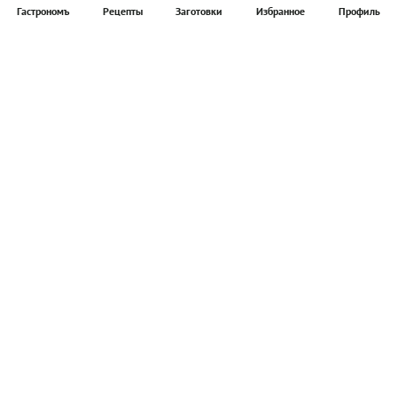
Гастрономъ
Рецепты
Заготовки
Избранное
Профиль
Главная
Рецепты
Продукты
Здоровье
Путешествия
Рестораны
Новости
Реклама в ООО "Гастроном Медиа"