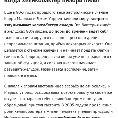
Когда хеликобактер пилори пилит
Ещё в 80-х годах прошлого века австралийские ученые
Барри Маршал и Джим Уоррен заявили миру:
гастрит и
язву вызывает
хеликобактер пилори
. Эта бактерия живёт
в желудках 80% людей, до поры до времени ведёт себя
тихо, но активизируется на фоне стрессов, курения,
неправильного питания, приёма некоторых лекарств. Она
цепляется к стенкам желудка и начинает поедать клетки
слизистой. Повреждённая слизистая уже не справляется с
защитной функцией, и соляная кислота начинает
разъедать желудок. Развивается воспаление, затем
появляются язвы.
Сначала к словам австралийцев всерьёз не относились, и
Маршалу пришлось доказывать свою правоту на своей же
шкуре – он заразил себя хеликобактером и получил
образцовый приступ гастрита. В 2005 году за прояснение
роли хеликобактера в жизни человека учёным присудили
Нобелевскую премию, а
хеликобактер был признан