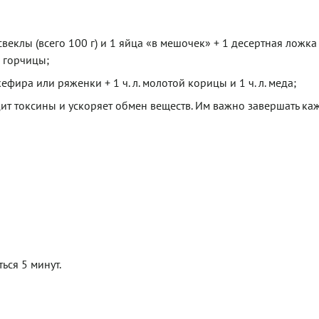
свеклы (всего 100 г) и 1 яйца «в мешочек» + 1 десертная ложка
я горчицы;
ефира или ряженки + 1 ч. л. молотой корицы и 1 ч. л. меда;
дит токсины и ускоряет обмен веществ. Им важно завершать к
ься 5 минут.