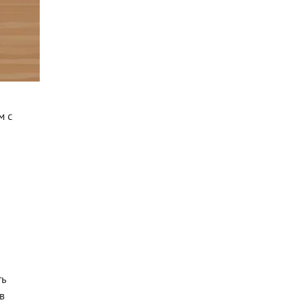
м с
ть
в