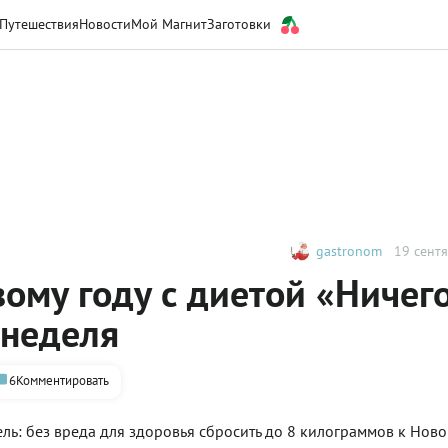
Путешествия
Новости
Мой Магнит
Заготовки
gastronom
19 сентя
вому году с диетой «Ничег
 неделя
6
Комментировать
ль: без вреда для здоровья сбросить до 8 килограммов к Ново