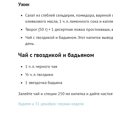
Ужин
Салат из стеблей сельдерея, помидора, вареной 
оливкового масла, 1 ч. л. лимонного сока и капл
Творог (50 г) + 1 десертная ложка простокваши, к
Чай с гвоздикой и бадьяном. Этот напиток выво
день.
Чай с гвоздикой и бадьяном
1 ч. л. черного чая
½ ч. л. гвоздики
1 звездочка бадьяна
Залейте чай и специи 250 мл кипятка и дайте настоят
Худеем к 31 декабря: первая неделя