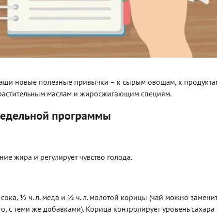
аши новые полезные привычки – к сырым овощам, к продукта
, растительным маслам и жиросжигающим специям.
недельной программы
ние жира и регулирует чувство голода.
сока, ½ ч. л. меда и ½ ч. л. молотой корицы (чай можно замени
о, с теми же добавками). Корица контролирует уровень сахара 