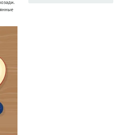
озади.
рянные