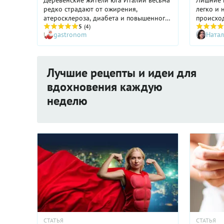
Деревенские жители юга Италии весьма
Лишние 
редко страдают от ожирения,
легко и 
атеросклероза, диабета и повышенного
происход
давления. За это они должны
5
(4)
сколько 
gastronom
Натал
благодарить свою систему питания,
следить 
которую жители других стран назвали
жиров и 
средиземноморской диетой.
калории 
в этих в
Лучшие рецепты и идеи для
вдохновения каждую
неделю
СТАТЬЯ
СТАТЬЯ