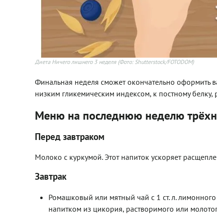
Диета Ничего лишнего 3 неделя
(Фото: Shutterstock/FOTODOM)
Финальная неделя сможет окончательно оформить в
низким гликемическим индексом, к постному белку
Меню на последнюю неделю трёх
Перед завтраком
Молоко с куркумой. Этот напиток ускоряет расщепле
Завтрак
Ромашковый или мятный чай с 1 ст. л. лимонного 
напитком из цикория, растворимого или молотог