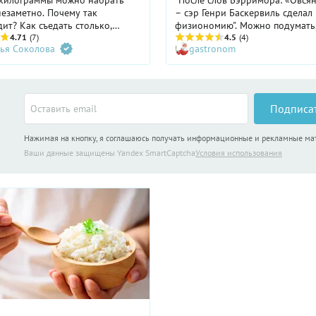
килограммы можно набрать
"После слов Бэрримора: «Овсян
незаметно. Почему так
– сэр Генри Баскервиль сделал
ит? Как съедать столько,
физиономию". Можно подумать,
требуется организму? Нужно ли
4.71
(7)
только мысль о пользе заставля
4.5
(4)
ья Соколова
gastronom
за соотношением белков,
англичан есть эту кашу на воде.
углеводов? Как считать
первых, овсяная каша может б
в готовых блюдах? Разберемся
вкусной, а во-вторых, представь
опросах.
едите… легенду!
Подписа
Нажимая на кнопку, я соглашаюсь получать информационные и рекламные м
Ваши данные защищены Yandex SmartCaptcha
Условия использования