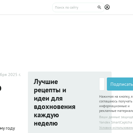
бря 2025 г.
Лучшие
о
Подписать
рецепты и
идеи для
Нажимая на кнопку, я
соглашаюсь получать
вдохновения
информационные и
рекламные материал
каждую
Ваши данные защищ
неделю
Yandex SmartCaptcha
му году
Условия использован