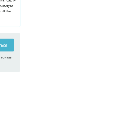
ка, сэр!»
 кислую
 что
ет
 Но, во-
ыть очень
те, что
ться
атериалы