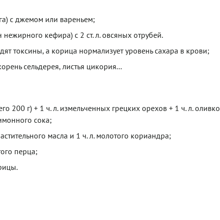
га) с джемом или вареньем;
нежирного кефира) с 2 ст. л. овсяных отрубей.
ят токсины, а корица нормализует уровень сахара в крови;
орень сельдерея, листья цикория...
о 200 г) + 1 ч. л. измельченных грецких орехов + 1 ч. л. оливк
лимонного сока;
 растительного масла и 1 ч. л. молотого кориандра;
того перца;
рицы.