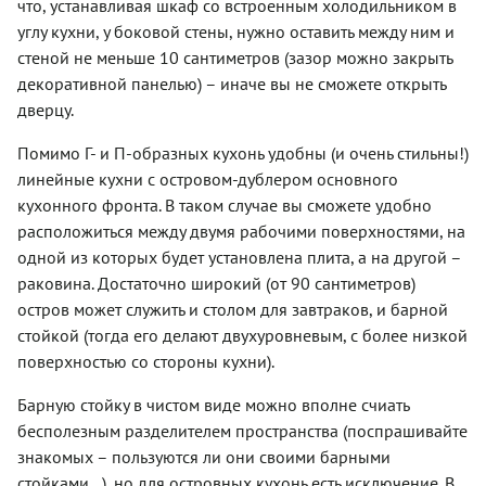
что, устанавливая шкаф со встроенным холодильником в
углу кухни, у боковой стены, нужно оставить между ним и
стеной не меньше 10 сантиметров (зазор можно закрыть
декоративной панелью) – иначе вы не сможете открыть
дверцу.
Помимо Г- и П-образных кухонь удобны (и очень стильны!)
линейные кухни с островом-дублером основного
кухонного фронта. В таком случае вы сможете удобно
расположиться между двумя рабочими поверхностями, на
одной из которых будет установлена плита, а на другой –
раковина. Достаточно широкий (от 90 сантиметров)
остров может служить и столом для завтраков, и барной
стойкой (тогда его делают двухуровневым, с более низкой
поверхностью со стороны кухни).
Барную стойку в чистом виде можно вполне счиать
бесполезным разделителем пространства (поспрашивайте
знакомых – пользуются ли они своими барными
стойками…), но для островных кухонь есть исключение. В