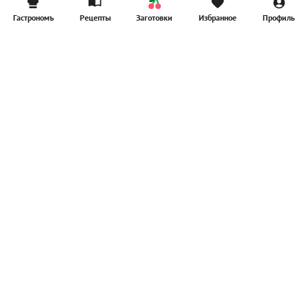
Гастрономъ
Рецепты
Заготовки
Избранное
Профиль
Главная
Рецепты
Продукты
Здоровье
Путешествия
Рестораны
Новости
Реклама в ООО "Гастроном Медиа"