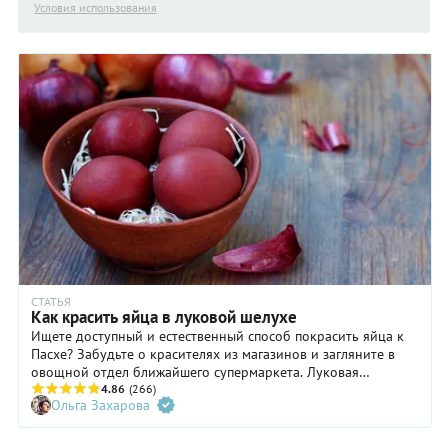
Условия использования
СТАТЬЯ
Как красить яйца в луковой шелухе
Ищете доступный и естественный способ покрасить яйца к
Пасхе? Забудьте о красителях из магазинов и загляните в
овощной отдел ближайшего супермаркета. Луковая
шелуха — это всё, что вам нужно для окрашивания яиц в
4.86
(266)
Ольга Захарова
яркие и уютные цвета в Светлое воскресенье.