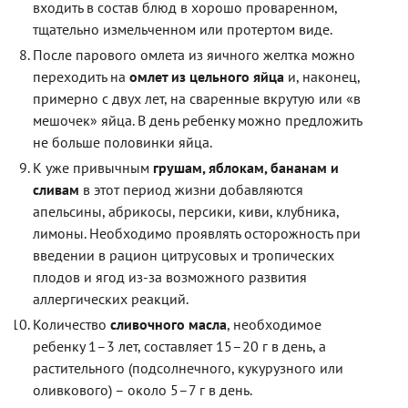
входить в состав блюд в хорошо проваренном,
тщательно измельченном или протертом виде.
После парового омлета из яичного желтка можно
переходить на
омлет из цельного яйца
и, наконец,
примерно с двух лет, на сваренные вкрутую или «в
мешочек» яйца. В день ребенку можно предложить
не больше половинки яйца.
К уже привычным
грушам, яблокам, бананам и
сливам
в этот период жизни добавляются
апельсины, абрикосы, персики, киви, клубника,
лимоны. Необходимо проявлять осторожность при
введении в рацион цитрусовых и тропических
плодов и ягод из-за возможного развития
аллергических реакций.
Количество
сливочного масла
, необходимое
ребенку 1–3 лет, составляет 15–20 г в день, а
растительного (подсолнечного, кукурузного или
оливкового) – около 5–7 г в день.