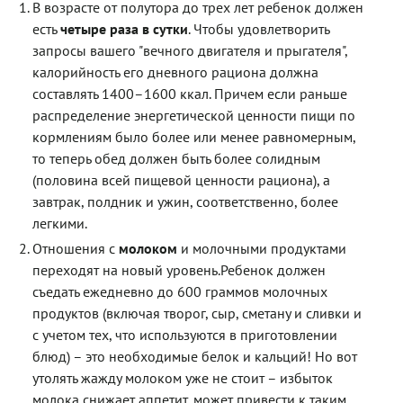
В возрасте от полутора до трех лет ребенок должен
есть
четыре раза в сутки
. Чтобы удовлетворить
запросы вашего "вечного двигателя и прыгателя",
калорийность его дневного рациона должна
составлять 1400–1600 ккал. Причем если раньше
распределение энергетической ценности пищи по
кормлениям было более или менее равномерным,
то теперь обед должен быть более солидным
(половина всей пищевой ценности рациона), а
завтрак, полдник и ужин, соответственно, более
легкими.
Отношения с
молоком
и молочными продуктами
переходят на новый уровень.Ребенок должен
съедать ежедневно до 600 граммов молочных
продуктов (включая творог, сыр, сметану и сливки и
с учетом тех, что используются в приготовлении
блюд) – это необходимые белок и кальций! Но вот
утолять жажду молоком уже не стоит – избыток
молока снижает аппетит, может привести к таким