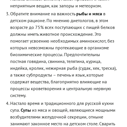
неприятным вещам, как запоры и метеоризм.
Обратите внимание на важность
рыбы и мяса
в
детском рационе. По мнению диетологов, в этом
возрасте до 75% всех поступающих с пищей белков
должны иметь животное происхождение. Это
помогает усвоению необходимых аминокислот, без
которых невозможны протекающие в организме
биохимические процессы. Предпочтительны
постная говядина, свинина, телятина, курица,
индейка, кролик, нежирная рыба (судак, хек, треска),
а также субпродукты – печень и язык,которые
содержат вещества, благоприятно влияющие на
процессы кроветворения и центральную нервную
систему.
Настало время и традиционного для русской кухни
супа.
Супы
из мяса и овощей, являющиеся мощными
возбудителями желудочной секреции, отныне
занимают законное место на детском столе. Сварить