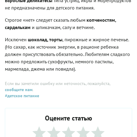
Взрослые деликатесы
типа устриц, икры и морепродуктов
не предназначены для детского питания.
Строгое «нет» следует сказать любым
копченостям,
сарделькам
и шпикачкам, салу и ветчине
.
Исключен
шоколад, торты
, пирожные и жирное печенье.
(Но сахар, как источник энергии, в рационе ребенка
должен присутствовать обязательно. Любителям сладкого
можно предложить сухофрукты, немного пастилы,
мармелада, джема или повидла).
Если вы заметили ошибку или неточность, пожалуйста,
сообщите нам
.
#детское питание
Оцените статью