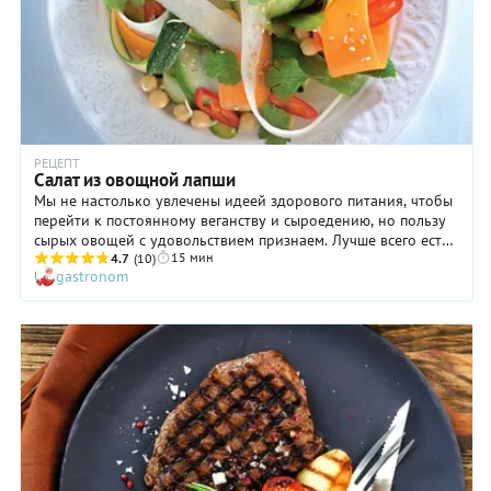
РЕЦЕПТ
Салат из овощной лапши
Мы не настолько увлечены идеей здорового питания, чтобы
перейти к постоянному веганству и сыроедению, но пользу
сырых овощей с удовольствием признаем. Лучше всего есть
15 мин
этот салат в середине дня, сопровождая мисочкой бурого
4.7
(10)
gastronom
риса с каким-нибудь вкусным маслом.