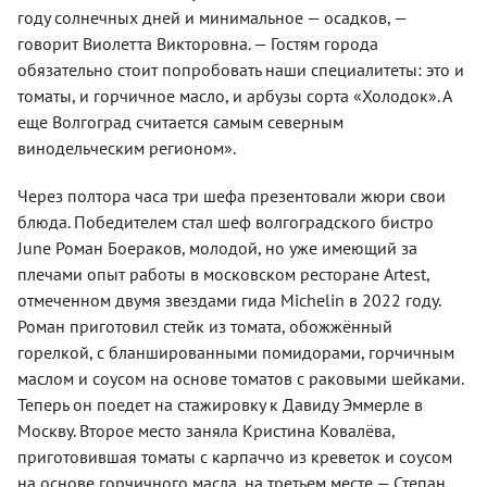
году солнечных дней и минимальное — осадков, —
говорит Виолетта Викторовна. — Гостям города
обязательно стоит попробовать наши специалитеты: это и
томаты, и горчичное масло, и арбузы сорта «Холодок». А
еще Волгоград считается самым северным
винодельческим регионом».
Через полтора часа три шефа презентовали жюри свои
блюда. Победителем стал шеф волгоградского бистро
June Роман Боераков, молодой, но уже имеющий за
плечами опыт работы в московском ресторане Artest,
отмеченном двумя звездами гида Michelin в 2022 году.
Роман приготовил стейк из томата, обожжённый
горелкой, с бланшированными помидорами, горчичным
маслом и соусом на основе томатов с раковыми шейками.
Теперь он поедет на стажировку к Давиду Эммерле в
Москву. Второе место заняла Кристина Ковалёва,
приготовившая томаты с карпаччо из креветок и соусом
на основе горчичного масла, на третьем месте — Степан