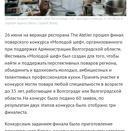
Назван лучший молодой шеф Волгограда: как проходил конкурс и что было в
черном ящике
(Фото: Сергей Воля)
26 июня на веранде ресторана The Atelier прошел финал
поварского конкурса «Молодой шеф», организованного
при поддержке Администрации Волгоградской области.
Фестиваль «Молодой шеф» был создан для того, чтобы
найти и поддержать перспективных поваров региона,
объединить и вдохновить молодых, амбициозных и
талантливых профессионалов кухни. Принять участие в
конкурсе могли повара любой специальности в возрасте
до 35 лет, работающие в Волгограде или Волгоградской
области. На конкурс было подано 60 заявок, по
результатам двух этапов конкурса было отобрано три
финалиста.
Конкурсным заданием финала было приготовление
произвольного блюда, основным ингредиентом которого