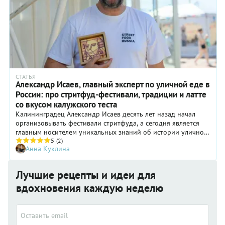
СТАТЬЯ
Александр Исаев, главный эксперт по уличной еде в
России: про стритфуд-фестивали, традиции и латте
со вкусом калужского теста
Калининградец Александр Исаев десять лет назад начал
организовывать фестивали стритфуда, а сегодня является
главным носителем уникальных знаний об истории уличной
еды в нашей стране. Существует ли русский стритфуд, кто
5
(2)
Анна Куклина
такие гастроэнтузиасты и как собрать всех фуди на одной
площадке?
Лучшие рецепты и идеи для
вдохновения каждую неделю