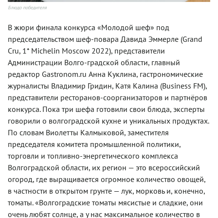
Блюдо победителя
В жюри финала конкурса «Молодой шеф» под
председательством шеф-повара Давида Эммерле (Grand
Cru, 1* Michelin Moscow 2022), представители
Администрации Волго-градской области, главный
редактор Gastronom.ru Анна Куклина, гастрономические
журналисты Владимир Гридин, Катя Калина (Business FM),
представители ресторанов-соорганизаторов и партнёров
конкурса. Пока три шефа готовили свои блюда, эксперты
говорили о волгоградской кухне и уникальных продуктах.
По словам Виолетты Калмыковой, заместителя
председателя комитета промышленной политики,
торговли и топливно-энергетического комплекса
Волгоградской области, их регион — это всероссийский
огород, где выращивается огромное количество овощей,
в частности в открытом грунте — лук, морковь и, конечно,
томаты. «Волгоградские томаты мясистые и сладкие, они
очень любят солнце, а у нас максимальное количество в