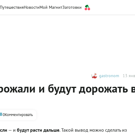
Путешествия
Новости
Мой Магнит
Заготовки
gastronom
13 янв
рожали и будут дорожать 
0
Комментировать
сли
— и
будут расти дальше
. Такой вывод можно сделать из