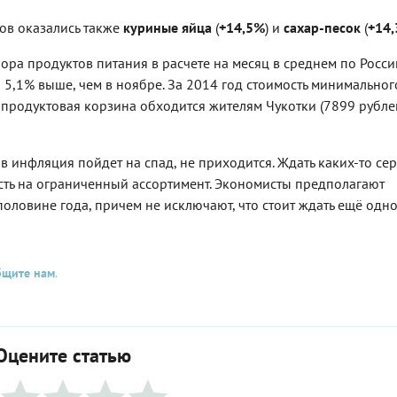
ов оказались также
куриные яйца
(
+14,5%
) и
сахар-песок
(
+14
бора продуктов питания в расчете на месяц в среднем по Росси
а 5,1% выше, чем в ноябре. За 2014 год стоимость минимально
 продуктовая корзина обходится жителям Чукотки (7899 рублей
ов инфляция пойдет на спад, не приходится. Ждать каких-то се
есть на ограниченный ассортимент. Экономисты предполагают
оловине года, причем не исключают, что стоит ждать ещё одн
бщите нам
.
Оцените статью