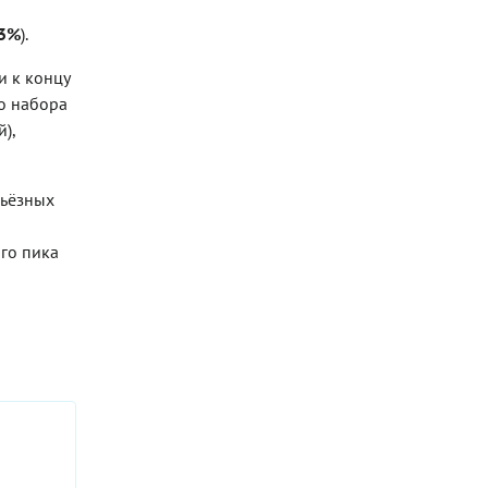
,3%
).
и к концу
го набора
),
рьёзных
ого пика