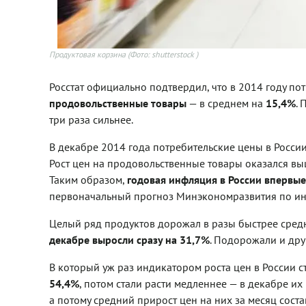
Продуктовая корзина
(Фото: shutterstock )
Росстат официально подтвердил, что в 2014 году по
продовольственные товары
— в среднем на
15,4%
.
три раза сильнее.
В декабре 2014 года потребительские цены в России 
Рост цен на продовольственные товары оказался выше
Таким образом,
годовая инфляция в России впервые
первоначальный прогноз Минэкономразвития по инф
Целый ряд продуктов дорожал в разы быстрее средн
декабре выросли сразу на 31,7%
. Подорожали и др
В который уж раз индикатором роста цен в России 
54,4%
, потом стали расти медленнее — в декабре и
а потому средний прирост цен на них за месяц соста