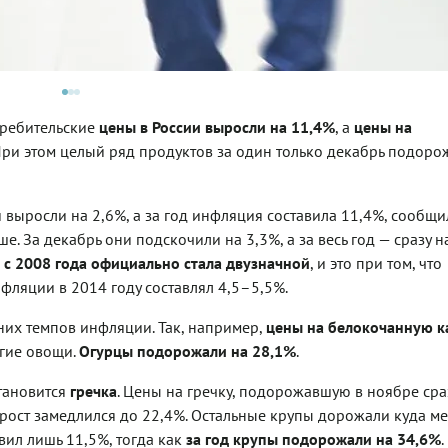
требительские
цены в России выросли на 11,4%
, а
цены на
 При этом целый ряд продуктов за один только декабрь подорож
выросли на 2,6%, а за год инфляция составила 11,4%, сообщил
. За декабрь они подскочили на 3,3%, а за весь год — сразу н
 с 2008 года официально стала двузначной
, и это при том, что
ляции в 2014 году составлял 4,5–5,5%.
их темпов инфляции. Так, например,
цены на белокочанную ка
угие овощи.
Огурцы подорожали на 28,1%
.
становится
гречка
. Цены на гречку, подорожавшую в ноябре ср
х рост замедлился до 22,4%. Остальные крупы дорожали куда м
вил лишь 11,5%, тогда как
за год крупы подорожали на 34,6%
.