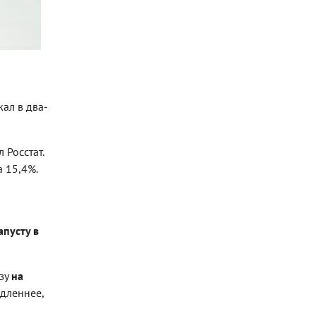
Белокочанная капуста
(Фото: shutterstock )
ал в два-
 Росстат.
а 15,4%.
пусту в
азу
на
едленнее,