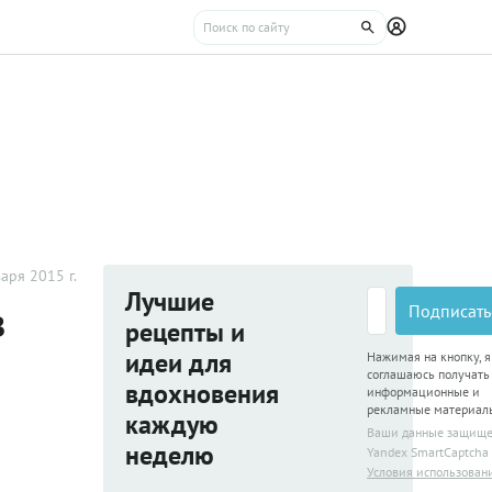
аря 2015 г.
Лучшие
в
Подписать
рецепты и
идеи для
Нажимая на кнопку, я
соглашаюсь получать
вдохновения
информационные и
рекламные материал
каждую
Ваши данные защищ
неделю
Yandex SmartCaptcha
Условия использован