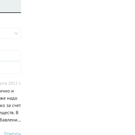
уста 2012 г.
тично и
уже надо
ко за счет
еществ. В
обавление
становится
Ответить
итанию