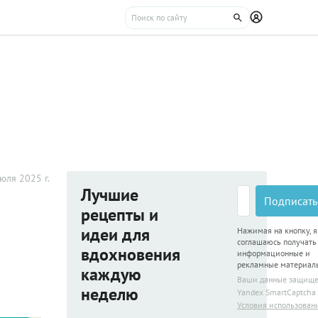
юля 2025 г.
Лучшие
Подписать
рецепты и
идеи для
Нажимая на кнопку, я
соглашаюсь получать
вдохновения
информационные и
рекламные материал
каждую
Ваши данные защищ
неделю
Yandex SmartCaptcha
Условия использован