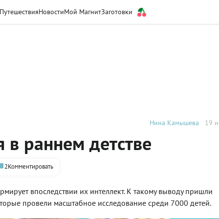
Путешествия
Новости
Мой Магнит
Заготовки
Нина Камышева
19 и
ия в раннем детстве
2
Комментировать
ормирует впоследствии их интеллект. К такому выводу пришли
оторые провели масштабное исследование среди 7000 детей.