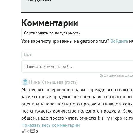
Комментарии
Сортировать по популярности
Уже зарегистрированны на gastronom.ru?
Войдите
ил
Ваши данные защище
Нина Камышева (гость)
Мария, вы совершенно правы - прежде всего важен с
такие готовые продукты не представляют опасности
оценивать полезность этого продукта в каждом конкр
нее снижается количество полезного продукта. Кало
общем, надо просто читать этикетки!:-) Ну и кроме 
разных промышленных ингредиентов - стабилизаторо
Показать весь комментарий
0
0
только в том случае, если промышленных блюд в р