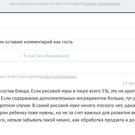
Ваши данные защищены Yandex SmartCaptcha
Условия использования
и оставьте комментарий как гость
ны Yandex SmartCaptcha
Условия использования
14 авг
остав блюда. Если рисовой муки в пюре всего 5%, это не кри
. Если содержание дополнительных ингредиентов больше, тут 
етном случае. В самой рисовой муке ничего плохого нет, одна
рии ребенку тоже нужны, но не за счет важных для развития в
того, нельзя забывать такой нюанс, как обработка продукта и д
в, консервантов и тд. Опять-таки, критично их потребление 
ационе ребенка слишком много. А как поддержка домашнему п