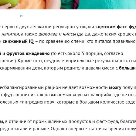
е первых двух лет жизни регулярно угощали «
детским фаст-фу
 напитки
, а также
шоколад и чипсы
(да-да, даже таких крошек
ли
сниженный IQ
– по сравнению с теми, кто питался правильно
 и фруктов ежедневно
(то есть около 5 порций, согласно
ния). Кроме того, неудовлетворительные результаты теста на
вскармливании дети, которым родители давали смеси с
больш
о несбалансированный рацион не дает возможности
мозгу
получа
-фуд состоит из так называемых «пустых калорий», где не ост
олезных «ингредиентов», которые в большом количестве соде
ом
, в отличие от промышленных продуктов и фаст-фуда, благот
предполагали и раньше. Однако впервые эта точка зрения полу