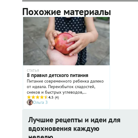
Похожие материалы
СТАТЬЯ
8 правил детского питания
Питание современного ребенка далеко
от идеала. Переизбыток сладостей,
снеков и быстрых углеводов,
критически маленькое количество
4.5
(4)
Ольга З
овощей, фруктов и злаковых. Отучить
ребенка, которому уже больше пяти лет,
от подобной диеты довольно сложно.
Лучшие рецепты и идеи для
Но это необходимо для его здоровья.
Вот несколько принципов правильного
вдохновения каждую
питания, которые помогут
неделю
скорректировать рацион ваших детей.