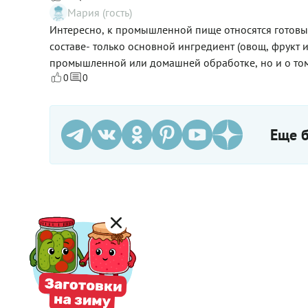
Мария (гость)
это не приносит вреда.
Интересно, к промышленной пище относятся готовые
составе- только основной ингредиент (овощ, фрукт и
промышленной или домашней обработке, но и о том, 
0
0
Еще б