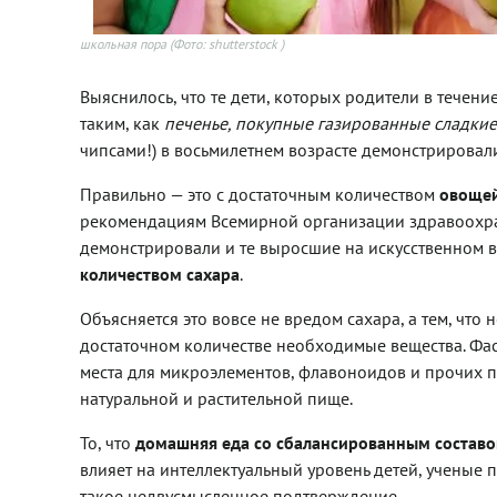
школьная пора
(Фото: shutterstock )
Выяснилось, что те дети, которых родители в течени
таким, как
печенье, покупные газированные сладкие
чипсами!) в восьмилетнем возрасте демонстрирова
Правильно — это с достаточным количеством
овощей
рекомендациям Всемирной организации здравоохране
демонстрировали и те выросшие на искусственном 
количеством сахара
.
Объясняется это вовсе не вредом сахара, а тем, чт
достаточном количестве необходимые вещества. Фаст
места для микроэлементов, флавоноидов и прочих п
натуральной и растительной пище.
То, что
домашняя еда со сбалансированным состав
влияет на интеллектуальный уровень детей, ученые 
такое недвусмысленное подтверждение.