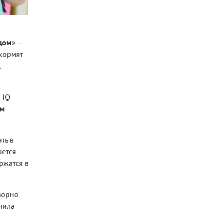
дом
» –
 кормят
.
 IQ
им
ть в
ается
ржатся в
ворно
чила