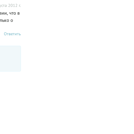
уста 2012 г.
ии, что в
лько о
Ответить