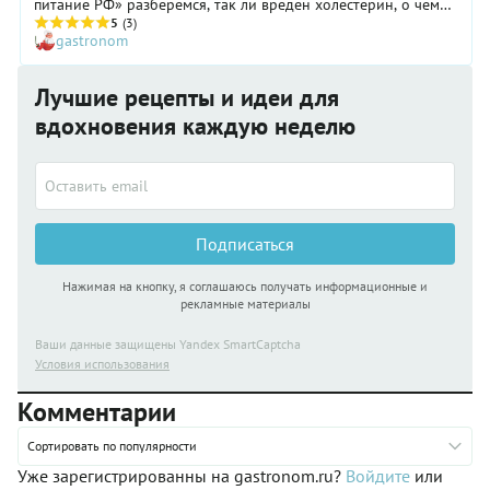
питание РФ» разберемся, так ли вреден холестерин, о чем
следует волноваться и при чем здесь лекарства, лишний вес
5
(3)
gastronom
и ежедневный рацион.
Лучшие рецепты и идеи для
вдохновения каждую неделю
Подписаться
Нажимая на кнопку, я соглашаюсь получать информационные и
рекламные материалы
Ваши данные защищены Yandex SmartCaptcha
Условия использования
Комментарии
Сортировать по популярности
Уже зарегистрированны на gastronom.ru?
Войдите
или