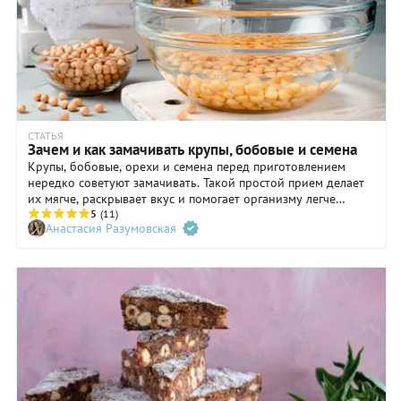
СТАТЬЯ
Зачем и как замачивать крупы, бобовые и семена
Крупы, бобовые, орехи и семена перед приготовлением
нередко советуют замачивать. Такой простой прием делает
их мягче, раскрывает вкус и помогает организму легче
усваивать питательные вещества. В этом материале
5
(11)
Анастасия Разумовская
расскажем, когда замачивание действительно необходимо,
сколько времени оно занимает, а также поделимся
рецептами блюд, которые становятся только вкуснее и
полезнее благодаря этой нехитрой подготовке.