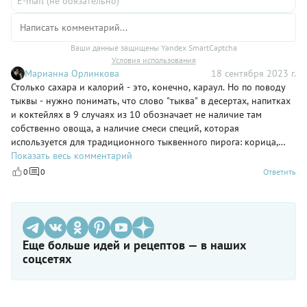
Ваши данные защищены Yandex SmartCaptcha
Условия использования
Марианна Орлинкова
18 сентября 2023 г.
Столько сахара и калорий - это, конечно, караул. Но по поводу
тыквы - нужно понимать, что слово "тыква" в десертах, напитках
и коктейлях в 9 случаях из 10 обозначает не наличие там
собственно овоща, а наличие смеси специй, которая
используется для традиционного тыквенного пирога: корица,
имбирь, гвоздика, мускатный орех
Показать весь комментарий
0
0
Ответить
Еще больше идей и рецептов — в наших
соцсетях