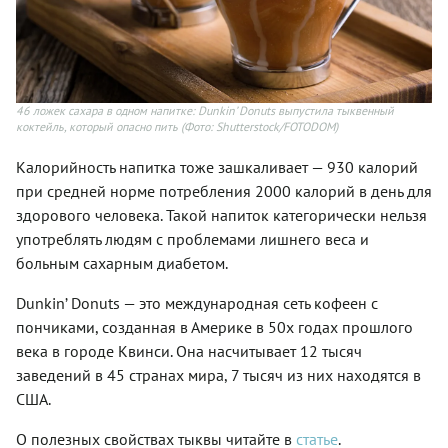
46 ложек сахара в одном напитке: Dunkin’ Donuts выпустила тыквенный
коктейль, который опасно пить
(Фото: Shutterstock/FOTODOM)
Калорийность напитка тоже зашкаливает — 930 калорий
при средней норме потребления 2000 калорий в день для
здорового человека. Такой напиток категорически нельзя
употреблять людям с проблемами лишнего веса и
больным сахарным диабетом.
Dunkin’ Donuts — это международная сеть кофеен с
пончиками, созданная в Америке в 50х годах прошлого
века в городе Квинси. Она насчитывает 12 тысяч
заведений в 45 странах мира, 7 тысяч из них находятся в
США.
О полезных свойствах тыквы читайте в
статье
.