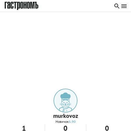
murkovoz
Новичок
6.90
1
0
0