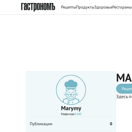
Рецепты
Продукты
Здоровье
Рестораны
MA
Рецеп
Здесь п
Marymy
Новичок
0.00
Публикации
0