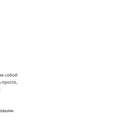
ая собой
 просто,
о
ровыми