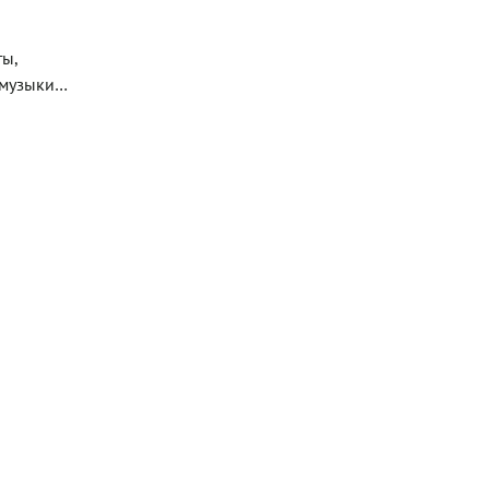
ты,
 музыки…