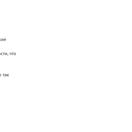
кие
сти, что
о так