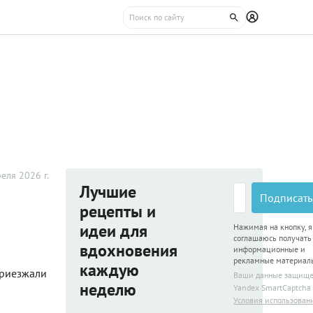
еля 2026 г.
Лучшие
Подписать
рецепты и
идеи для
Нажимая на кнопку, я
соглашаюсь получать
вдохновения
информационные и
рекламные материал
каждую
приезжали
Ваши данные защищ
неделю
Yandex SmartCaptcha
Условия использован