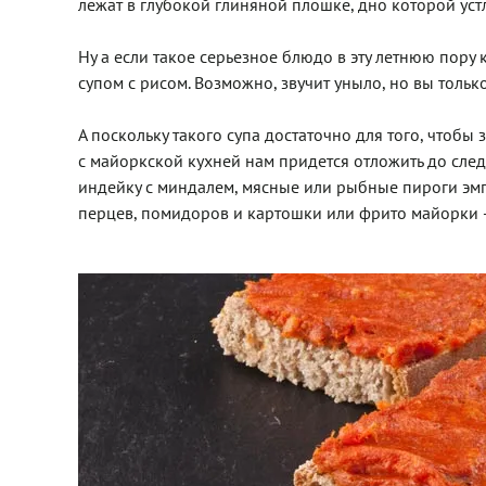
лежат в глубокой глиняной плошке, дно которой ус
Ну а если такое серьезное блюдо в эту летнюю пору
супом с рисом. Возможно, звучит уныло, но вы тольк
А поскольку такого супа достаточно для того, чтобы
с майоркской кухней нам придется отложить до след
индейку с миндалем, мясные или рыбные пироги эмп
перцев, помидоров и картошки или фрито майорки –