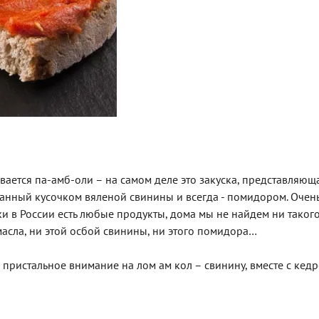
вается па-амб-оли – на самом деле это закуска, представляющ
нный кусочком вяленой свинины и всегда - помидором. Очень
ски в России есть любые продукты, дома мы не найдем ни таког
масла, ни этой осбой свинины, ни этого помидора…
 пристальное внимание на лом ам кол – свинину, вместе с кед