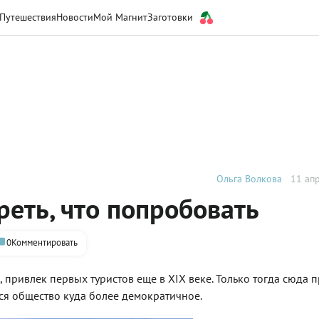
Путешествия
Новости
Мой Магнит
Заготовки
Ольга Волкова
11 апр
реть, что попробовать
0
Комментировать
 привлек первых туристов еще в XIX веке. Только тогда сюда 
тся общество куда более демократичное.