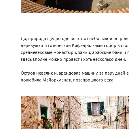
Да, природа щедро оделила этот небольшой острово
деревушки и готический Кафедральный собор в сто
средневековые монастыри, замки, арабские бани и п
здесь вполне можно провести хоть несколько дней.
Остров невелик и, арендовав машину, за пару дней ег
полюбила Майорку знать позапрошлого века.