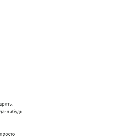
арить.
уда-нибудь
 просто