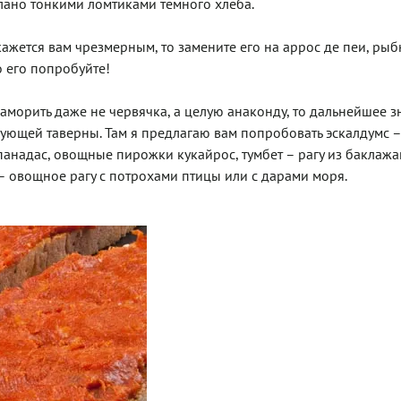
тлано тонкими ломтиками темного хлеба.
 кажется вам чрезмерным, то замените его на аррос де пеи, ры
о его попробуйте!
 заморить даже не червячка, а целую анаконду, то дальнейшее 
ующей таверны. Там я предлагаю вам попробовать эскалдумс – 
анадас, овощные пирожки кукайрос, тумбет – рагу из баклажа
 овощное рагу с потрохами птицы или с дарами моря.