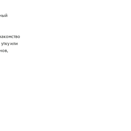
бный
знакомство
утку или
нов,