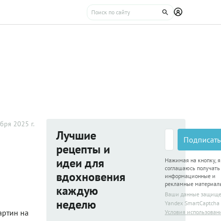
бря 2025 г.
Лучшие
Подписать
рецепты и
идеи для
Нажимая на кнопку, я
соглашаюсь получать
вдохновения
информационные и
рекламные материал
каждую
Ваши данные защищ
неделю
Yandex SmartCaptcha
артин на
Условия использован