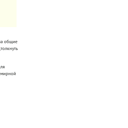
ла общие
дтолкнуть
для
семирной