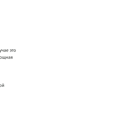
учае это
вощная
ой