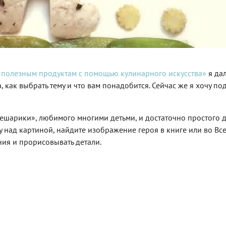
к полезным продуктам с помощью кулинарного искусства»
я да
как выбрать тему и что вам понадобится. Сейчас же я хочу по
мешарики», любимого многими детьми, и достаточно простого 
ту над картиной, найдите изображение героя в книге или во В
ния и прорисовывать детали.