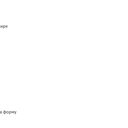
шире
ка форму