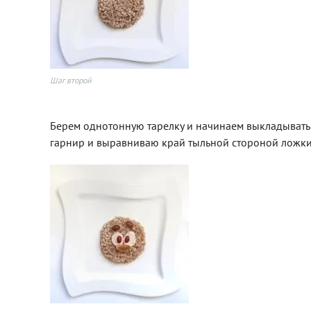
Шаг второй
Берем однотонную тарелку и начинаем выкладывать 
гарнир и выравниваю край тыльной стороной ложки