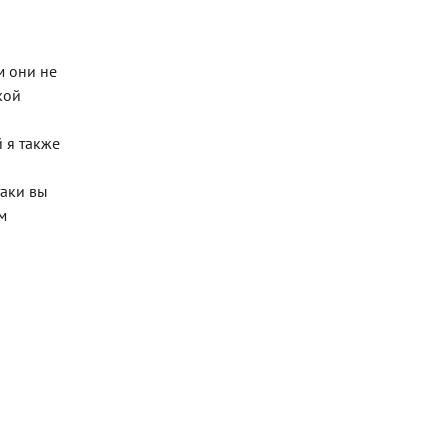
м они не
кой
 я также
таки вы
м