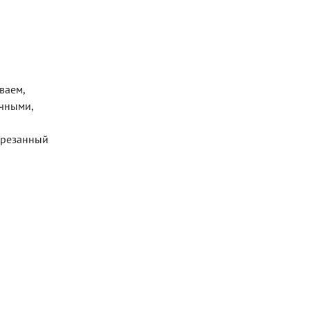
ваем,
ичными,
одрезанный