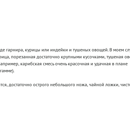
е гарнира, курицы или индейки и тушеных овощей. В моем сл
урица, порезанная достаточно крупными кусочками, тушеная о
пример, карибская смесь очень красочная и удачная в плане
гамме).
ся, достаточно острого небольшого ножа, чайной ложки, чист