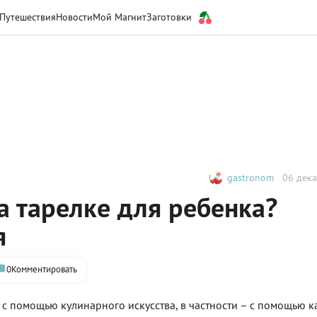
Путешествия
Новости
Мой Магнит
Заготовки
gastronom
06 дека
а тарелке для ребенка?
я
0
Комментировать
с помощью кулинарного искусства, в частности – с помощью к