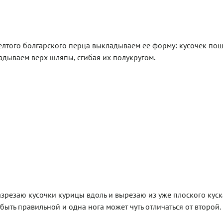
елтого болгарского перца выкладываем ее форму: кусочек по
адываем верх шляпы, сгибая их полукругом.
азрезаю кусочки курицы вдоль и вырезаю из уже плоского кус
быть правильной и одна нога может чуть отличаться от второй.