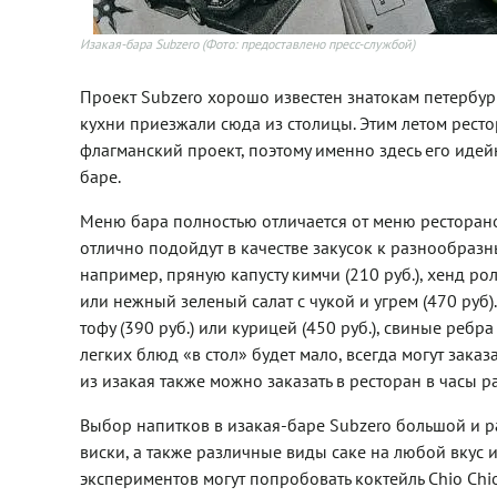
Изакая-бара Subzero
(Фото: предоставлено пресс-службой)
Проект Subzero хорошо известен знатокам петербур
кухни приезжали сюда из столицы. Этим летом ресто
флагманский проект, поэтому именно здесь его иде
баре.
Меню бара полностью отличается от меню ресторано
отлично подойдут в качестве закусок к разнообразн
например, пряную капусту кимчи (210 руб.), хенд ролл
или нежный зеленый салат с чукой и угрем (470 руб
тофу (390 руб.) или курицей (450 руб.), свиные ребра
легких блюд «в стол» будет мало, всегда могут заказ
из изакая также можно заказать в ресторан в часы р
Выбор напитков в изакая-баре Subzero большой и р
виски, а также различные виды саке на любой вкус
экспериментов могут попробовать коктейль Chio Chio 