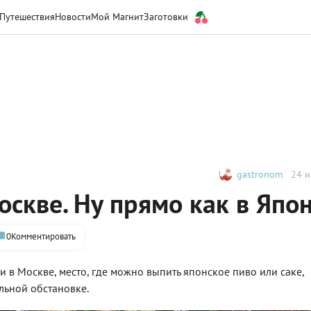
Путешествия
Новости
Мой Магнит
Заготовки
gastronom
24 и
оскве. Ну прямо как в Япо
0
Комментировать
 в Москве, место, где можно выпить японское пиво или саке,
льной обстановке.