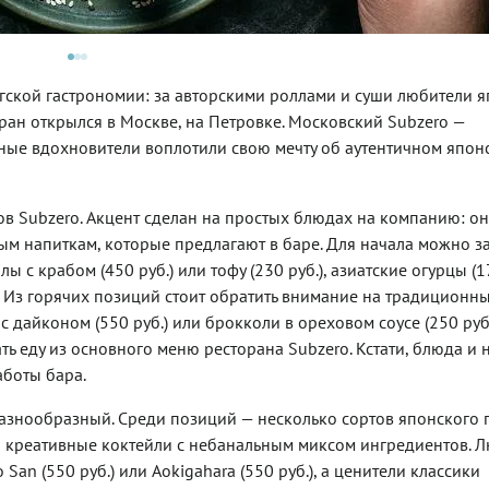
гской гастрономии: за авторскими роллами и суши любители 
ран открылся в Москве, на Петровке. Московский Subzero —
йные вдохновители воплотили свою мечту об аутентичном япон
в Subzero. Акцент сделан на простых блюдах на компанию: о
ым напиткам, которые предлагают в баре. Для начала можно за
ы с крабом (450 руб.) или тофу (230 руб.), азиатские огурцы (1
). Из горячих позиций стоит обратить внимание на традиционн
 с дайконом (550 руб.) или брокколи в ореховом соусе (250 руб.)
ать еду из основного меню ресторана Subzero. Кстати, блюда и 
аботы бара.
азнообразный. Среди позиций — несколько сортов японского 
 и креативные коктейли с небанальным миксом ингредиентов. 
San (550 руб.) или Aokigahara (550 руб.), а ценители классики