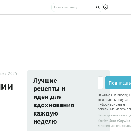
юля 2025 г.
Лучшие
нии
Подписать
рецепты и
идеи для
Нажимая на кнопку, я
соглашаюсь получать
вдохновения
информационные и
рекламные материал
каждую
Ваши данные защищ
неделю
Yandex SmartCaptcha
Условия использован