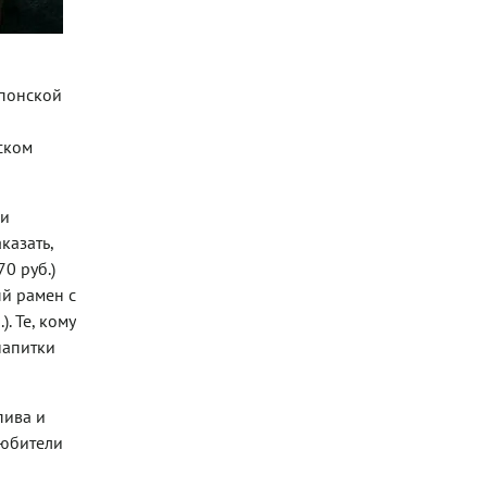
Изакая-бара Subzero
(Фото: предоставлено пресс-службой)
японской
ском
ни
казать,
70 руб.)
ый рамен с
. Те, кому
напитки
пива и
Любители