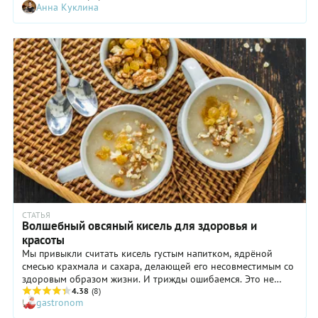
Анна Куклина
СТАТЬЯ
Волшебный овсяный кисель для здоровья и
красоты
Мы привыкли считать кисель густым напитком, ядрёной
смесью крахмала и сахара, делающей его несовместимым со
здоровым образом жизни. И трижды ошибаемся. Это не
напиток, он необязательно сладкий и некоторые его
4.38
(8)
gastronom
разновидности — в частности овсяный кисель — издавна
считались лечебными.