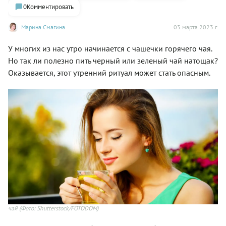
0
Комментировать
Марина Смагина
03 марта 2023 г.
У многих из нас утро начинается с чашечки горячего чая.
Но так ли полезно пить черный или зеленый чай натощак?
Оказывается, этот утренний ритуал может стать опасным.
чай
(Фото: Shutterstock/FOTODOM)