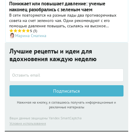
Понижает или повышает давление: ученые
наконец разобрались с зеленым чаем
В сети повторяются на разные лады два противоречивых
совета на счет зеленого чая. Одни рекомендуют с его
помощью давление повышать, ссылаясь на высокое
содержание кофеина, другие - понижать, ориентируясь на
5
(3)
Марина Смагина
мочегонные свойства. Истина зависит от качества чая и
соблюдения правил приготовления и потребления.
Лучшие рецепты и идеи для
вдохновения каждую неделю
Подписаться
Нажимая на кнопку, я соглашаюсь получать информационные и
рекламные материалы
Ваши данные защищены Yandex SmartCaptcha
Условия использования