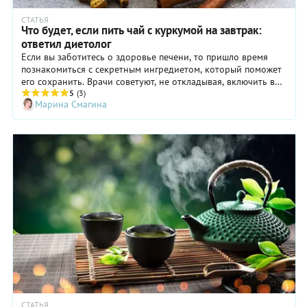
СТАТЬЯ
Что будет, если пить чай с куркумой на завтрак:
ответил диетолог
Если вы заботитесь о здоровье печени, то пришло время
познакомиться с секретным ингредиетом, который поможет
его сохранить. Врачи советуют, не откладывая, включить в
диету растительный продукт – куркумин. Рассказываем, в
5
(3)
Марина Смагина
чем его польза.
СТАТЬЯ