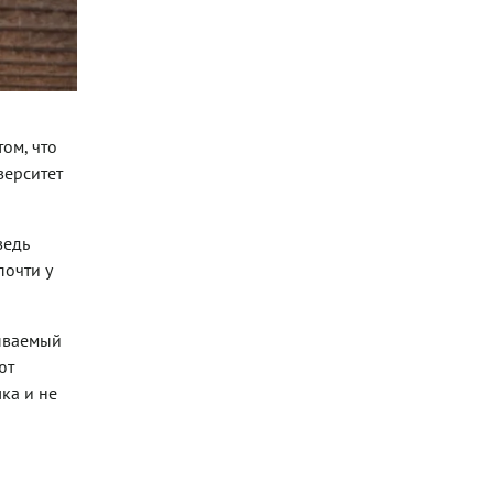
ом, что
верситет
ведь
почти у
зываемый
ют
ка и не