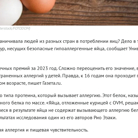
terstock/FOTODOM)
раничивала людей из разных стран в потреблении яиц? Дело в т
ур, несущих безопасные гипоаллергенные яйца, сообщает Уни
учных премий за 2023 год. Сложно переоценить его значение, 
раненных аллергий у детей. Правда, к 16 годам она проходит 
м возрасте, пишет Газета.ru.
го типа протеина, который вызывает аллергию. Этот белок, на
чного белка по массе. «Яйца, отложенные курицей с OVM, реша
еся в результате яйца не содержат вызывающего аллергию бел
льтатах исследования один из его авторов Рио Эзаки.
ая аллергия и пищевая чувствительность.