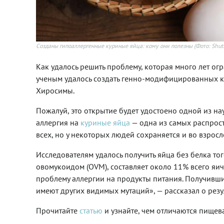
Созданы гипоаллергенные куриные яйца: кому они полезны
(Фото: Shut
Как удалось решить проблему, которая много лет ог
ученым удалось создать генно-модифицированных к
Хиросимы.
Пожалуй, это открытие будет удостоено одной из на
аллергия на
куриные яйца
— одна из самых распрост
всех, но у некоторых людей сохраняется и во взросло
Исследователям удалось получить яйца без белка то
овомукоидом (OVM), составляет около 11% всего яи
проблему аллергии на продукты питания. Получивши
имеют других видимых мутаций», — рассказал о резу
Прочитайте
статью
и узнайте, чем отличаются пищев