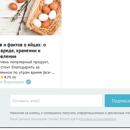
 и фактов о яйцах: о
 вреде, хранении и
овлении
чень популярный продукт,
стоит благодарить за
енное по утрам время (все-
готовить омлет на завтрак —
4.75
(4)
ия Воронцова
не времязатратное). Однако
иц по-прежнему существует
мифов и заблуждений.
емся в самых
Подписа
траненных.
Нажимая на кнопку, я соглашаюсь получать информационные и рекламные м
Ваши данные защищены Yandex SmartCaptcha
Условия использования