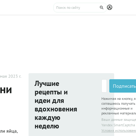
мая 2023 г.
Лучшие
они
Подписать
рецепты и
идеи для
Нажимая на кнопку, я
соглашаюсь получать
вдохновения
информационные и
рекламные материал
каждую
Ваши данные защищ
неделю
Yandex SmartCaptcha
ли яйца,
Условия использован