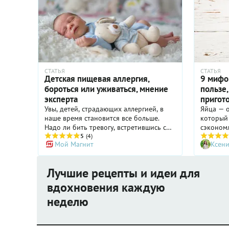
СТАТЬЯ
СТАТЬЯ
Детская пищевая аллергия,
9 мифов
бороться или уживаться, мнение
пользе,
эксперта
пригот
Увы, детей, страдающих аллергией, в
Яйца — о
наше время становится все больше.
который 
Надо ли бить тревогу, встретившись с
сэкономл
первыми проявлениями аллергии, и что
5
(4)
таки при
Мой Магнит
Ксен
можно сделать, чтобы снизить риск ее
действо 
развития, разбираемся с Наирой
вокруг я
Поляковой, педиатром, аллергологом-
немало 
Лучшие рецепты и идеи для
иммунологом клиники «Огни Олимпа».
Разбира
распрос
вдохновения каждую
неделю