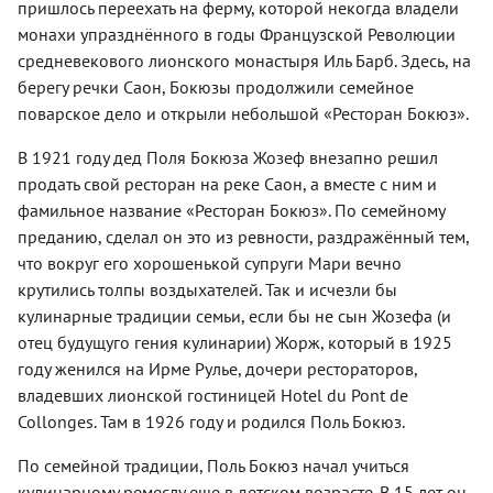
пришлось переехать на ферму, которой некогда владели
монахи упразднённого в годы Французской Революции
средневекового лионского монастыря Иль Барб. Здесь, на
берегу речки Саон, Бокюзы продолжили семейное
поварское дело и открыли небольшой «Ресторан Бокюз».
В 1921 году дед Поля Бокюза Жозеф внезапно решил
продать свой ресторан на реке Саон, а вместе с ним и
фамильное название «Ресторан Бокюз». По семейному
преданию, сделал он это из ревности, раздражённый тем,
что вокруг его хорошенькой супруги Мари вечно
крутились толпы воздыхателей. Так и исчезли бы
кулинарные традиции семьи, если бы не сын Жозефа (и
отец будущуго гения кулинарии) Жорж, который в 1925
году женился на Ирме Рулье, дочери рестораторов,
владевших лионской гостиницей Hotel du Pont de
Collonges. Там в 1926 году и родился Поль Бокюз.
По семейной традиции, Поль Бокюз начал учиться
кулинарному ремеслу еще в детском возрасте. В 15 лет он