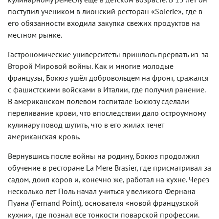
поступил учеником в лионский ресторан «Soierie», где в
его обязанности входила закупка свежих продуктов на
местном рынке.
Гастрономические университеты пришлось прервать из-за
Второй Мировой войны. Как и многие молодые
французы, Бокюз ушёл добровольцем на фронт, сражался
с фашистскими войсками в Италии, где получил ранение.
В американском полевом госпитале Бокюзу сделали
переливание крови, что впоследствии дало остроумному
кулинару повод шутить, что в его жилах течет
американская кровь.
Вернувшись после войны на родину, Бокюз продолжил
обучение в ресторане La Mere Brasier, где присматривал за
садом, доил коров и, конечно же, работал на кухне. Через
несколько лет Поль начал учиться у великого Фернана
Пуана (Fernand Point), основателя «новой французской
кухни», где познал все тонкости поварской профессии.