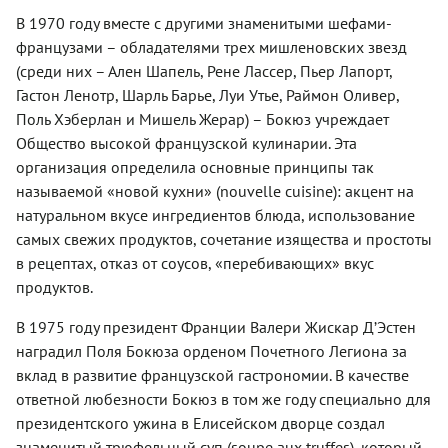
В 1970 году вместе с другими знаменитыми шефами-
французами – обладателями трех мишленовских звезд
(среди них – Ален Шапель, Рене Лассер, Пьер Лапорт,
Гастон Ленотр, Шарль Барье, Луи Утье, Раймон Оливер,
Поль Хэберлан и Мишель Жерар) – Бокюз учреждает
Общество высокой французской кулинарии. Эта
организация определила основные принципы так
называемой «новой кухни» (nouvelle cuisine): акцент на
натуральном вкусе ингредиентов блюда, использование
самых свежих продуктов, сочетание изящества и простоты
в рецептах, отказ от соусов, «перебивающих» вкус
продуктов.
В 1975 году президент Франции Валери Жискар Д’Эстен
наградил Поля Бокюза орденом Почетного Легиона за
вклад в развитие французской гастрономии. В качестве
ответной любезности Бокюз в том же году специально для
президентского ужина в Елисейском дворце создал
знаменитый трюфельный суп (soupe aux truffes), который