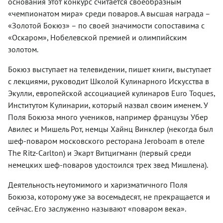
основания этот конкурс считается своеобразным
«чемпионатом мира» среди поваров. А высшая награда –
«Золотой Бокюз» – по своей значимости сопоставима с
«Оскаром», Нобелевской премией и олимпийским
золотом.
Бокюз выступает на телевидении, пишет книги, выступает
с лекциями, руководит Школой Кулинарного Искусства в
Экулли, европейской ассоциацией кулинаров Euro Toques,
Институтом Кулинарии, который назвал своим именем. У
Поля Бокюза много учеников, например французы Убер
Авилес и Мишель Рот, немцы Хайнц Винклер (некогда был
шеф-поваром московского ресторана Jeroboam в отеле
The Ritz-Carlton) и Экарт Витцигманн (первый среди
немецких шеф-поваров удостоился трех звед Мишлена).
Деятельность неутомимого и харизматичного Поля
Бокюза, которому уже за восемьдесят, не прекращается и
сейчас. Его заслуженно называют «поваром века».