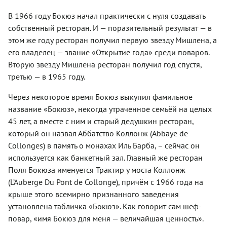
В 1966 году Бокюз начал практически с нуля создавать
собственный ресторан. И — поразительный результат — в
этом же году ресторан получил первую звезду Мишлена, а
его владелец — звание «Открытие года» среди поваров.
Вторую звезду Мишлена ресторан получил год спустя,
третью — в 1965 году.
Через некоторое время Бокюз выкупил фамильное
название «Бокюз», некогда утраченное семьёй на целых
45 лет, а вместе с ним и старый дедушкин ресторан,
который он назвал Аббатство Коллонж (Abbaye de
Collonges) в память о монахах Иль Барба, – сейчас он
используется как банкетный зал. Главный же ресторан
Поля Бокюза именуется Трактир у моста Коллонж
(L’Auberge Du Pont de Collonge), причём с 1966 года на
крыше этого всемирно признанного заведения
установлена табличка «Бокюз». Как говорит сам шеф-
повар, «имя Бокюз для меня — величайшая ценность».