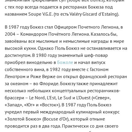
с тех пор всегда подается в ресторанах Бокюза под
названием Soupe V.G.E. (то есть Valéry Giscard d'Estaing).
В 1987 году Бокюз стал Офицером Почетного Легиона, в
2004 – Командором Почётного Легиона. Казалось бы,
завоёваны все мыслимые и немыслимые награды в мире
высокой кухни. Однако Поль Бокюз не останавливается на
достигнутом. В 1980 году знаменитый шеф-повар
приобрел винодельню в
Божоле
и начал випуск
собственного вина, в 1982 году вместе с Гастоном
Ленотром и Роже Верже он открыл французский ресторан
за океаном – во Флориде. Бокюзу также принадлежит
несколько небольших концептуальных ресторанчиков-
брассери – Le Nord, L'Est, Le Sud и L'Ouest («Север»,
«Запад», «Юг» и «Восток»). В 1987 году Поль Бокюз
учредил первый международный кулинарный конкурс
«Золотой Бокюз» (Bocuse d'Or), который отныне
проводится раз в два года. Практически со дня своего