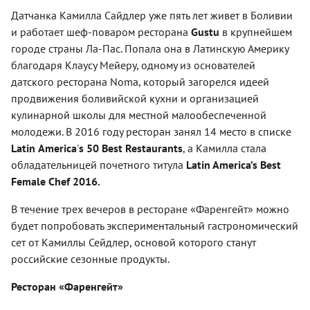
Датчанка Камилла Сайдлер уже пять лет живет в Боливии
и работает шеф-поваром ресторана
Gustu
в крупнейшем
городе страны Ла-Пас. Попала она в Латинскую Америку
благодаря Клаусу Мейеру, одному из основателей
датского ресторана Noma, который загорелся идеей
продвижения боливийской кухни и организацией
кулинарной школы для местной малообеспеченной
молодежи. В 2016 году ресторан занял 14 место в списке
Latin
America
'
s
50
Best
Restaurants
, а Камилла стала
обладательницей почетного титула
Latin America’s Best
Female Chef 2016.
В течение трех вечеров в ресторане «Фаренгейт» можно
будет попробовать экспериментальный гастрономический
сет от Камиллы Сейдлер, основой которого станут
российские сезонные продукты.
Ресторан «Фаренгейт»