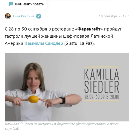
0
Комментировать
Анна Куклина
18 сентября 2017 г.
С 28 по 30 сентября в ресторане
«Фаренгейт»
пройдут
гастроли лучшей женщины шеф-повара Латинской
Америки
Камиллы Сайдлер
(
Gustu,
La Paz)
.
Камилла Сайдлер на гастролях в Фаренгейте
(Фото: предоставлено пресс-
службой)