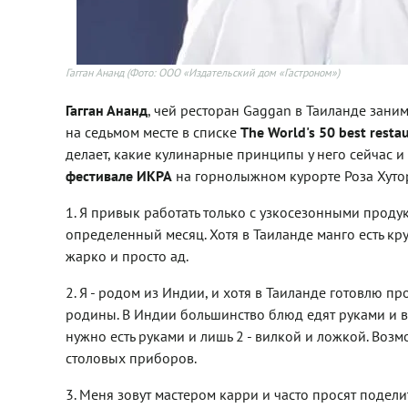
Гагган Ананд
(Фото: ООО «Издательский дом «Гастроном»)
Гагган Ананд
, чей ресторан Gaggan в Таиланде зани
на седьмом месте в списке
The World's 50 best resta
делает, какие кулинарные принципы у него сейчас и ч
фестивале ИКРА
на горнолыжном курорте Роза Хуто
1. Я привык работать только с узкосезонными проду
определенный месяц. Хотя в Таиланде манго есть кру
жарко и просто ад.
2. Я - родом из Индии, и хотя в Таиланде готовлю 
родины. В Индии большинство блюд едят руками и в
нужно есть руками и лишь 2 - вилкой и ложкой. Возм
столовых приборов.
3. Меня зовут мастером карри и часто просят подел