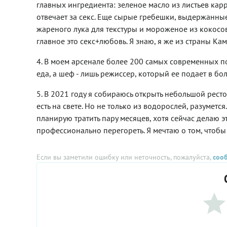
главных ингредиента: зеленое масло из листьев карр
отвечает за секс. Еще сырые гребешки, выдержанные 
жареного лука для текстуры и мороженое из кокосов
главное это секс+любовь. Я знаю, я же из страны Ка
4. В моем арсенале более 200 самых современных пов
еда, а шеф - лишь режиссер, который ее подает в бол
5. В 2021 году я собираюсь открыть небольшой рест
есть на свете. Но не только из водорослей, разумется
планирую тратить пару месяцев, хотя сейчас делаю эт
профессионально перегореть. Я мечтаю о том, чтобы 
Если вы заметили ошибку или неточность, пожалуйста,
соо