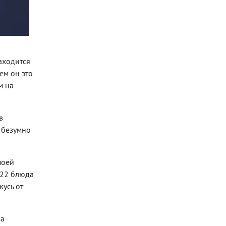
аходится
ем он это
м на
в
, безумно
моей
 22 блюда
жусь от
ва