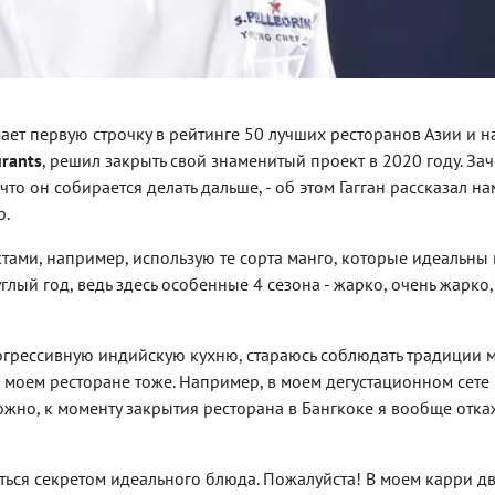
мает первую строчку в рейтинге 50 лучших ресторанов Азии и н
urants
, решил закрыть свой знаменитый проект в 2020 году. Зач
то он собирается делать дальше, - об этом Гагган рассказал на
р.
ктами, например, использую те сорта манго, которые идеальны 
глый год, ведь здесь особенные 4 сезона - жарко, очень жарко
прогрессивную индийскую кухню, стараюсь соблюдать традиции 
 моем ресторане тоже. Например, в моем дегустационном сете
ожно, к моменту закрытия ресторана в Бангкоке я вообще отка
иться секретом идеального блюда. Пожалуйста! В моем карри д