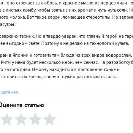
и - оно отвечает за любовь, и красное масло из перцев чили - 
в листьях комбу, чтобы взять из них аромат и чуть-чуть соли. 
ого молока. Вот такое карри, ломающее стереотипы. Но запом
масутры!
арских техник. Но я твердо уверен, что главный герой на таре
ее выгодном свете. Поэтому я не делаю из технологий культа.
оран в Японии и готовить там блюда из всех видов водорослей,
. Ритм у меня будет несколько иной, чем сейчас. На разработку 
о за пять дней. Не хочу находиться в постоянной гонке и
готовить всю жизнь, а значит нужно рассчитывать силы.
бщите нам
.
Оцените статью