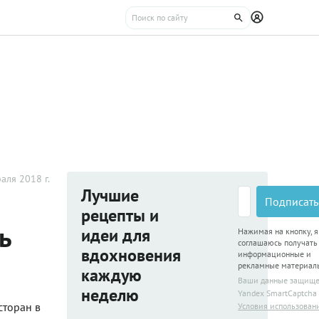
аля 2018 г.
Лучшие
Подписать
рецепты и
ь
идеи для
Нажимая на кнопку, я
соглашаюсь получать
вдохновения
информационные и
рекламные материал
каждую
Ваши данные защищ
неделю
Yandex SmartCaptcha
сторан в
Условия использован