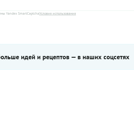
ны Yandex SmartCaptcha
Условия использования
ольше идей и рецептов — в наших соцсетях