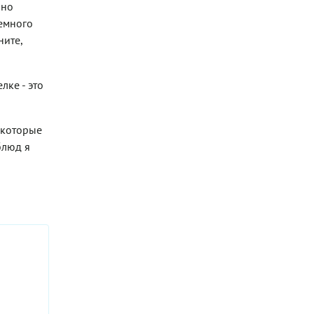
оно
Немного
ните,
лке - это
 которые
блюд я