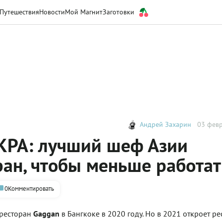
Путешествия
Новости
Мой Магнит
Заготовки
Андрей Захарин
03 февр
КРА: лучший шеф Азии
ран, чтобы меньше работат
0
Комментировать
 ресторан
Gaggan
в Бангкоке в 2020 году. Но в 2021 откроет ре