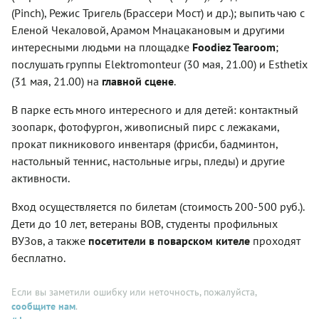
(Pinch), Режис Тригель (Брассери Мост) и др.); выпить чаю с
Еленой Чекаловой, Арамом Мнацакановым и другими
интересными людьми на площадке
Foodiez Tearoom
;
послушать группы Elektromonteur (30 мая, 21.00) и Esthetix
(31 мая, 21.00) на
главной сцене
.
В парке есть много интересного и для детей: контактный
зоопарк, фотофургон, живописный пирс с лежаками,
прокат пикникового инвентаря (фрисби, бадминтон,
настольный теннис, настольные игры, пледы) и другие
активности.
Вход осуществляется по билетам (стоимость 200-500 руб.).
Дети до 10 лет, ветераны ВОВ, студенты профильных
ВУЗов, а также
посетители в поварском кителе
проходят
бесплатно.
Если вы заметили ошибку или неточность, пожалуйста,
сообщите нам
.