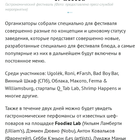
Гастрономический фестиваль
(Фото: предоставлено пресс-службой
Est
мероприятия)
Организаторы собрали специально для фестиваля
совершенно разные по концепции и ценовому статусу
заведения, которые представят совершенно новые,
разработанные специально для фестиваля блюда, а самые
популярные из них в дальнейшем будут включены в
постоянное меню.
Среди участников: Ugolёk, Roni, #Farsh, Bad Boy Bar,
Винный Шкаф (СПб), Облака, Макото, Ferma &
Williamsburg, стартапы Q_Tab Lab, Shrimp Happens и
многие другие.
Также в течение двух дней можно будет увидеть
гастрономические перфомансы от известных шеф-
поваров на площадке
Foodiez Lab
(Уильям Ламберти
(Uiliam’s), Дэмиен Дювио (Nobu), Антон Ковальков
(Фаренгейт), Себби Кэньон (Les (art)ists), Луиджи Маньи