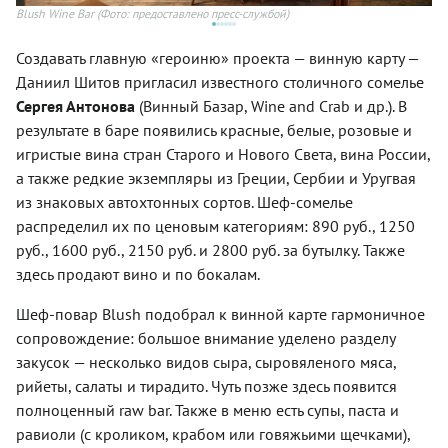
Blush Wine Bar
(Фото: предоставлено пресс-службой)
Bl
Создавать главную «героиню» проекта — винную карту —
Даниил Шитов пригласил известного столичного сомелье
Сергея Антонова
(Винный Базар, Wine and Crab и др.). В
результате в баре появились красные, белые, розовые и
игристые вина стран Старого и Нового Света, вина России,
а также редкие экземпляры из Греции, Сербии и Уругвая
из знаковых автохтонных сортов. Шеф-сомелье
распределил их по ценовым категориям: 890 руб., 1250
руб., 1600 руб., 2150 руб. и 2800 руб. за бутылку. Также
здесь продают вино и по бокалам.
Шеф-повар Blush подобрал к винной карте гармоничное
сопровождение: большое внимание уделено разделу
закусок — несколько видов сыра, сыровяленого мяса,
рийеты, салаты и тирадито. Чуть позже здесь появится
полноценный raw bar. Также в меню есть супы, паста и
равиоли (с кроликом, крабом или говяжьими щечками),