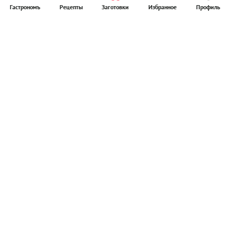
Гастрономъ
Рецепты
Заготовки
Избранное
Профиль
Главная
Рецепты
Продукты
Здоровье
Путешествия
Рестораны
Новости
Реклама в ООО "Гастроном Медиа"