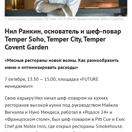
5 иностранных спикеров PIR Expo 2019
(Фото: предоставлено пресс-службой)
Нил Ранкин, основатель и шеф-повар
Temper Soho, Temper City, Temper
Covent Garden
«Мясные рестораны новой волны. Как разнообразить
меню и оптимизировать расходы»
7 октября, 13.30 — 15.00, площадка «FUTURE
менеджмент»
Свою карьеру Нил начал шеф-поваром на кухнях
ресторанов высокой кухни под руководством Майкла
Вигналла и Нуно Мендеса, работал в «Родосе 24» и
«Французском столе», был шеф-поваром в Pitt Cue и Exec
Chef для Noble Inns, где открыл рестораны Smokehouse.